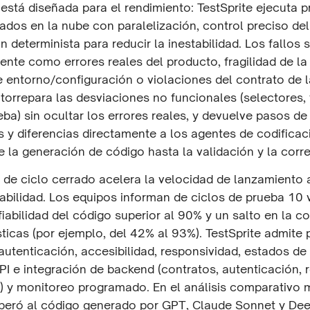
está diseñada para el rendimiento: TestSprite ejecuta 
ados en la nube con paralelización, control preciso de
 determinista para reducir la inestabilidad. Los fallos s
nte como errores reales del producto, fragilidad de la
 entorno/configuración o violaciones del contrato de l
torrepara las desviaciones no funcionales (selectores,
ba) sin ocultar los errores reales, y devuelve pasos d
s y diferencias directamente a los agentes de codificac
e la generación de código hasta la validación y la corr
 de ciclo cerrado acelera la velocidad de lanzamiento 
iabilidad. Los equipos informan de ciclos de prueba 10
fiabilidad del código superior al 90% y un salto en la c
sticas (por ejemplo, del 42% al 93%). TestSprite admite
, autenticación, accesibilidad, responsividad, estados de 
I e integración de backend (contratos, autenticación, 
) y monitoreo programado. En el análisis comparativo m
uperó al código generado por GPT, Claude Sonnet y De