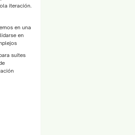
la iteración.
remos en una
lidarse en
mplejos
ara suites
de
ración