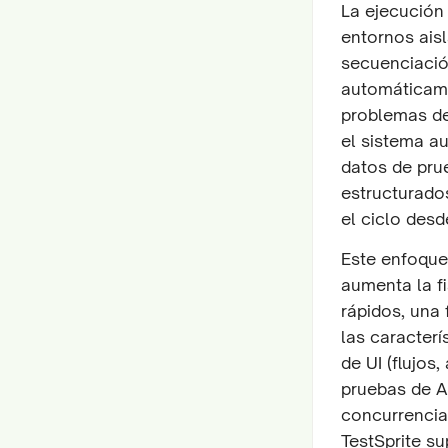
La ejecución 
entornos aisl
secuenciación
automáticame
problemas de
el sistema au
datos de prue
estructurado
el ciclo desd
Este enfoque
aumenta la f
rápidos, una 
las caracterí
de UI (flujos
pruebas de AP
concurrencia
TestSprite s