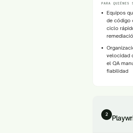
PARA QUIÉNES 
Equipos qu
de código 
ciclo rápi
remediació
Organizaci
velocidad 
el QA manu
fiabilidad
2
Playwr