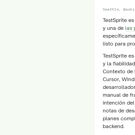
Seattle, Washi
TestSprite e
y una de
las
específicame
listo para p
TestSprite e
y la fiabilid
Contexto de 
Cursor, Wind
desarrollador
manual de fra
intención del
notas de desa
planes compl
backend.