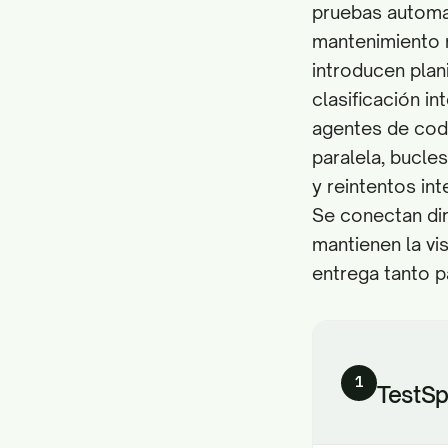
pruebas automat
mantenimiento m
introducen plan
clasificación in
agentes de codi
paralela, bucle
y reintentos in
Se conectan dire
mantienen la vis
entrega tanto p
1
TestSp