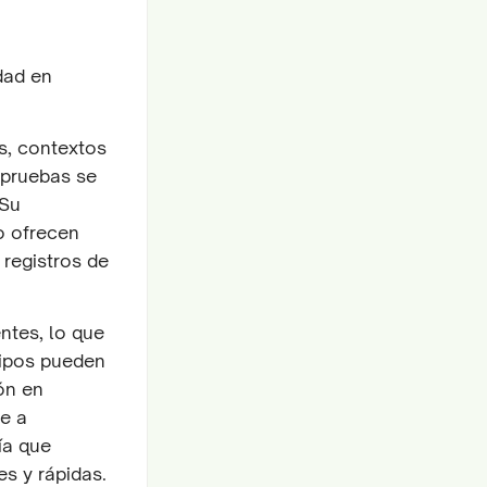
dad en
s, contextos
 pruebas se
 Su
o ofrecen
 registros de
ntes, lo que
uipos pueden
ón en
e a
ía que
s y rápidas.