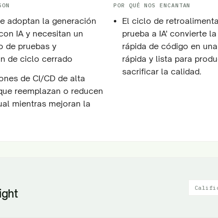
SON
POR QUÉ NOS ENCANTAN
e adoptan la generación
El ciclo de retroalimenta
con IA y necesitan un
prueba a IA' convierte l
do de pruebas y
rápida de código en una
n de ciclo cerrado
rápida y lista para prod
sacrificar la calidad.
ones de CI/CD de alta
que reemplazan o reducen
al mientras mejoran la
Califi
ight