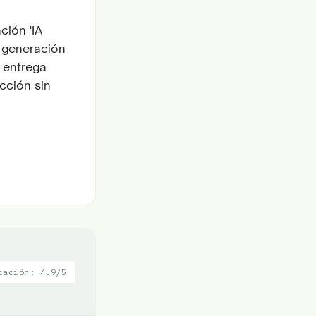
ción 'IA
a generación
 entrega
ucción sin
cación: 4.9/5