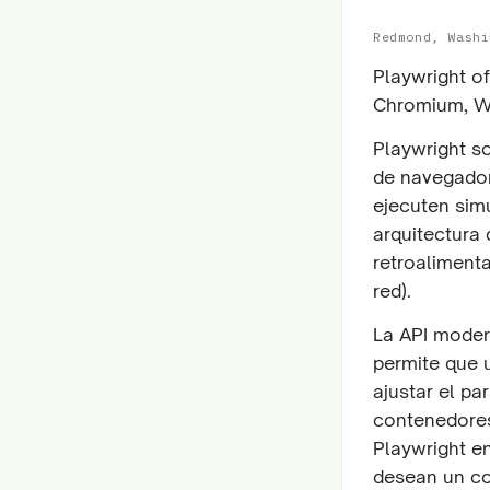
Redmond, Washi
Playwright o
Chromium, We
Playwright s
de navegador
ejecuten sim
arquitectura
retroalimenta
red).
La API moder
permite que 
ajustar el pa
contenedores
Playwright e
desean un co