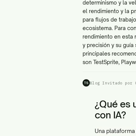
determinismo y la ve
el rendimiento y la p
para flujos de trabaj
ecosistema. Para con
rendimiento en esta 
y precisión
y su guía
principales recomend
son TestSprite, Playw
Blog Invitado por 
TS
¿Qué es 
con IA?
Una plataforma 