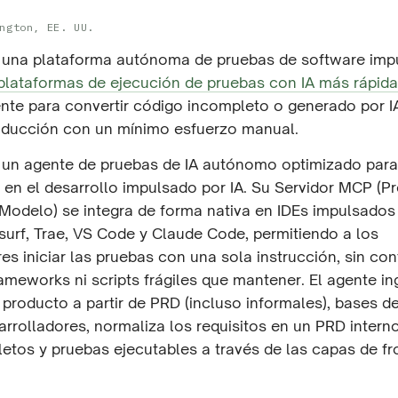
ngton, EE. UU.
s una plataforma autónoma de pruebas de software imp
 plataformas de ejecución de pruebas con IA más rápid
nte para convertir código incompleto o generado por I
roducción con un mínimo esfuerzo manual.
s un agente de pruebas de IA autónomo optimizado para
ad en el desarrollo impulsado por IA. Su Servidor MCP (P
Modelo) se integra de forma nativa en IDEs impulsados
surf, Trae, VS Code y Claude Code, permitiendo a los
es iniciar las pruebas con una sola instrucción, sin con
meworks ni scripts frágiles que mantener. El agente ing
 producto a partir de PRD (incluso informales), bases d
rrolladores, normaliza los requisitos en un PRD intern
etos y pruebas ejecutables a través de las capas de fr