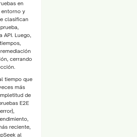
pruebas en
l entorno y
e clasifican
 prueba,
a API. Luego,
 tiempos,
e remediación
ión, cerrando
ección.
al tiempo que
 veces más
ompletitud de
 pruebas E2E
error),
rendimiento,
ás reciente,
epSeek al