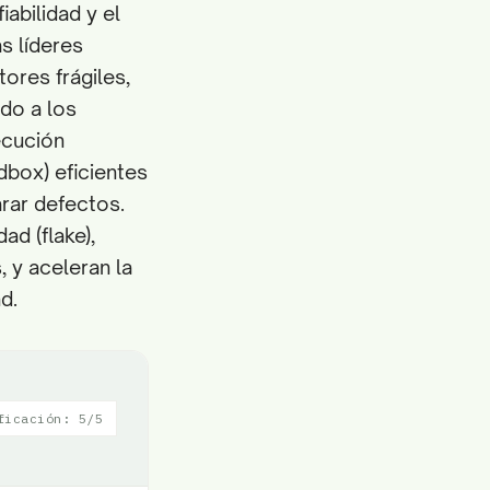
abilidad y el
s líderes
ores frágiles,
ado a los
ecución
dbox) eficientes
arar defectos.
ad (flake),
, y aceleran la
d.
ficación: 5/5