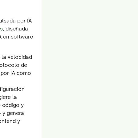
ulsada por IA
as
, diseñada
A en software
 la velocidad
rotocolo de
 por IA como
figuración
iere la
e código y
o y genera
ontend y