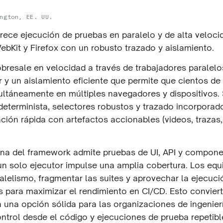
ngton, EE. UU.
frece ejecución de pruebas en paralelo y de alta veloci
bKit y Firefox con un robusto trazado y aislamiento.
obresale en velocidad a través de trabajadores paralelo
 y un aislamiento eficiente que permite que cientos de
ultáneamente en múltiples navegadores y dispositivos.
 determinista, selectores robustos y trazado incorporad
ción rápida con artefactos accionables (videos, trazas,
na del framework admite pruebas de UI, API y compone
un solo ejecutor impulse una amplia cobertura. Los eq
ralelismo, fragmentar las suites y aprovechar la ejecuci
 para maximizar el rendimiento en CI/CD. Esto conviert
n una opción sólida para las organizaciones de ingenier
ntrol desde el código y ejecuciones de prueba repetible