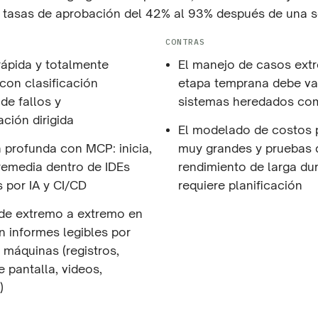
 tasas de aprobación del 42% al 93% después de una so
CONTRAS
rápida y totalmente
El manejo de casos ext
on clasificación
etapa temprana debe va
 de fallos y
sistemas heredados co
ción dirigida
El modelado de costos p
n profunda con MCP: inicia,
muy grandes y pruebas 
remedia dentro de IDEs
rendimiento de larga du
 por IA y CI/CD
requiere planificación
de extremo a extremo en
n informes legibles por
máquinas (registros,
 pantalla, videos,
)