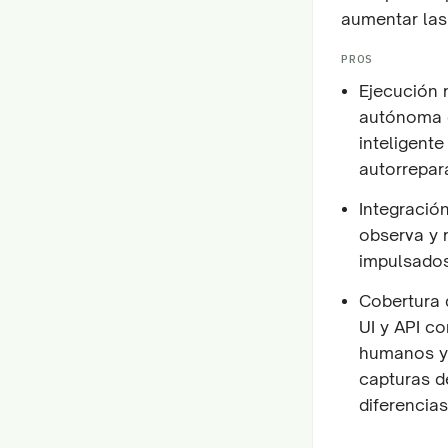
aumentar las
PROS
Ejecución 
autónoma c
inteligente
autorrepara
Integració
observa y 
impulsados
Cobertura 
UI y API co
humanos y 
capturas de
diferencias