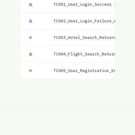
TC001_User_Login_Success
失敗
低
TC002_User_Login_Failure_with_Inc
高
TC003_Hotel_Search_Returns_Matchi
中
TC004_Flight_Search_Returns_Match
高
TC005_User_Registration_Email_Val
中