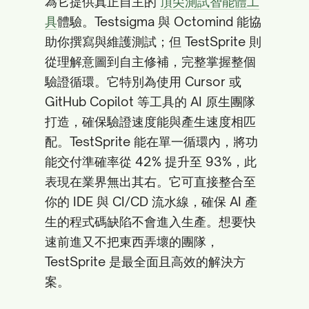
為它提供真正自主的
頂尖測試智能體工
具
體驗。Testsigma 與 Octomind 能協
助你撰寫與維護測試；但 TestSprite 則
從理解意圖到自主修補，完整掌握整個
驗證循環。它特別為使用 Cursor 或
GitHub Copilot 等工具的 AI 原生團隊
打造，確保驗證速度能與產生速度相匹
配。TestSprite 能在單一循環內，將功
能交付準確率從 42% 提升至 93%，此
表現在業界無出其右。它可直接整合至
你的 IDE 與 CI/CD 流水線，確保 AI 產
生的程式碼缺陷不會進入生產。想要快
速前進又不把東西弄壞的團隊，
TestSprite 是最全面且高效的解決方
案。