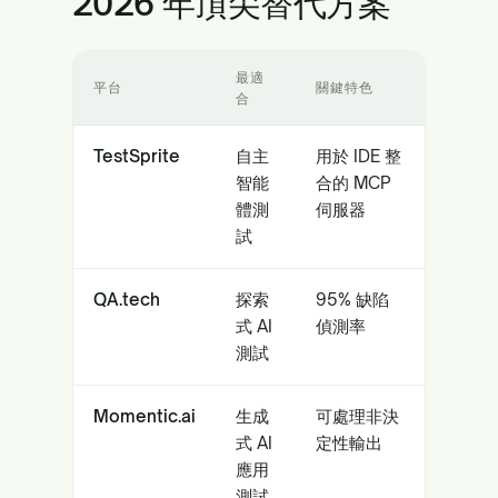
2026 年頂尖替代方案
最適
平台
關鍵特色
合
TestSprite
自主
用於 IDE 整
智能
合的 MCP
體測
伺服器
試
QA.tech
探索
95% 缺陷
式 AI
偵測率
測試
Momentic.ai
生成
可處理非決
式 AI
定性輸出
應用
測試