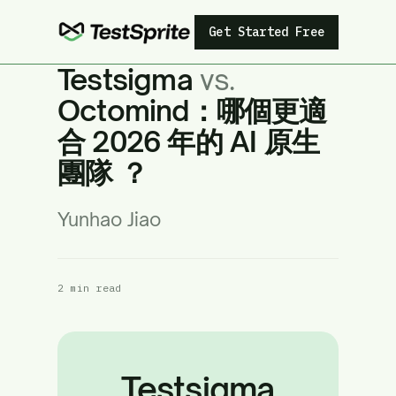
Get Started Free
Testsigma
vs.
Octomind：哪個更適
合 2026 年的 AI 原生
團隊 ？
Yunhao Jiao
2 min read
Testsigma