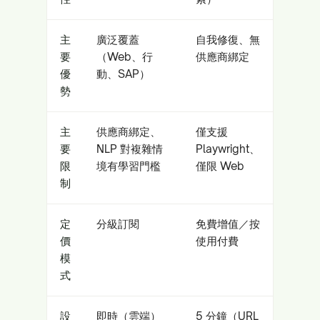
主
廣泛覆蓋
自我修復、無
要
（Web、行
供應商綁定
優
動、SAP）
勢
主
供應商綁定、
僅支援
要
NLP 對複雜情
Playwright、
限
境有學習門檻
僅限 Web
制
定
分級訂閱
免費增值／按
價
使用付費
模
式
設
即時（雲端）
5 分鐘（URL