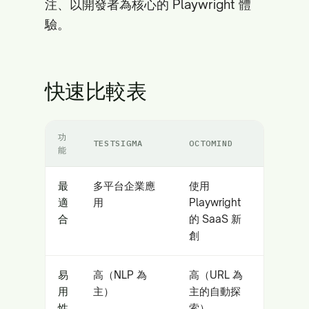
注、以開發者為核心的 Playwright 體
驗。
快速比較表
功
TESTSIGMA
OCTOMIND
能
最
多平台企業應
使用
適
用
Playwright
合
的 SaaS 新
創
易
高（NLP 為
高（URL 為
用
主）
主的自動探
性
索）