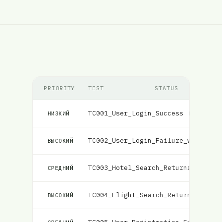
PRIORITY
TEST
STATUS
TC001_User_Login_Success
Неудача
НИЗКИЙ
TC002_User_Login_Failure_with_Inc
ВЫСОКИЙ
TC003_Hotel_Search_Returns_Matchi
СРЕДНИЙ
TC004_Flight_Search_Returns_Match
ВЫСОКИЙ