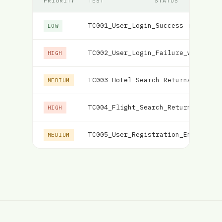
PRIORITY
TEST
STATUS
TC001_User_Login_Success
Fallido
LOW
TC002_User_Login_Failure_with_Inc
HIGH
TC003_Hotel_Search_Returns_Matchi
MEDIUM
TC004_Flight_Search_Returns_Match
HIGH
TC005_User_Registration_Email_Val
MEDIUM