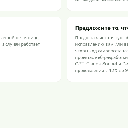
Предложите то, ч
блачной песочнице,
Предоставляет точную о
ый случай работает
исправлению вам или ва
чтобы код самовосстанав
проектах веб-разработки
GPT, Claude Sonnet и D
прохождений с 42% до 9