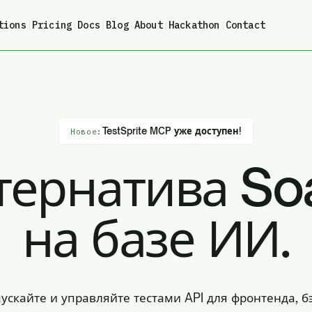
tions
|
Pricing
|
Docs
|
Blog
|
About
|
Hackathon
|
Contact
TestSprite MCP уже доступен!
Новое:
тернатива So
на базе ИИ.
пускайте и управляйте тестами API для фронтенда, б