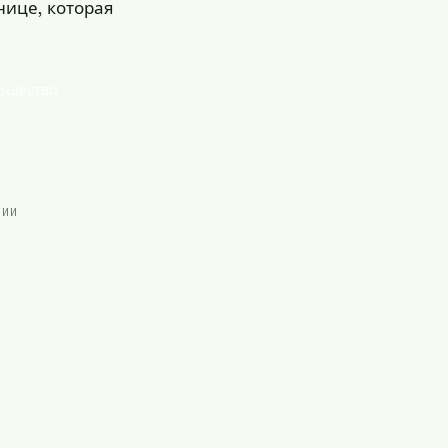
нице, которая
бщество
 ИИ