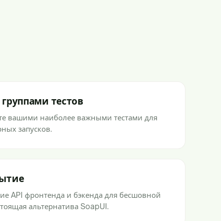
 группами тестов
те вашими наиболее важными тестами для
рных запусков.
рытие
ие API фронтенда и бэкенда для бесшовной
тоящая альтернатива SoapUI.