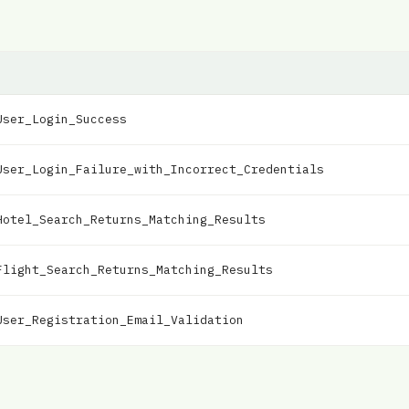
User_Login_Success
User_Login_Failure_with_Incorrect_Credentials
Hotel_Search_Returns_Matching_Results
Flight_Search_Returns_Matching_Results
User_Registration_Email_Validation