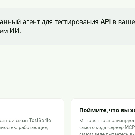
ный агент для тестирования API в вашей
ем ИИ.
Поймите, что вы х
тной связи TestSprite
Мгновенно анализирует
лностью работающее,
самого кода (сервер MCP
самом деле пытаетесь вы