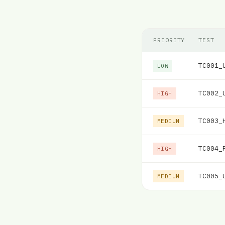
PRIORITY
TEST
TC001_
LOW
TC002_
HIGH
TC003_
MEDIUM
TC004_
HIGH
TC005_
MEDIUM