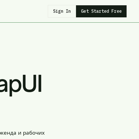
Sign In
Get Started Free
apUI
экенда и рабочих