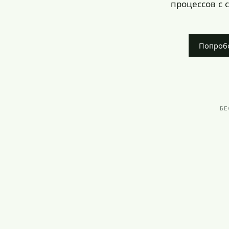
процессов с 
Попроб
БЕ