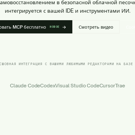
самовосстановлением в безопасной облачной песоч
интегрируется с вашей IDE и инструментами ИИ.
овать MCP бесплатно
→
Смотреть видео
Соо
НОВОЕ
СШОВНАЯ ИНТЕГРАЦИЯ С ВАШИМИ ЛЮБИМЫМИ РЕДАКТОРАМИ НА БАЗЕ
Claude Code
Codex
Visual Studio Code
Cursor
Trae