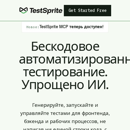
Get Started Free
TestSprite MCP теперь доступен!
Новое:
Бескодовое
автоматизирован
тестирование.
Упрощено ИИ.
Генерируйте, запускайте и
управляйте тестами для фронтенда,
бэкенда и рабочих процессов, не
написав ни единой строки кода, с