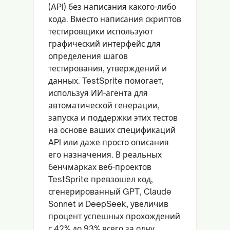
(API) без написания какого-либо
кода. Вместо написания скриптов
тестировщики используют
графический интерфейс для
определения шагов
тестирования, утверждений и
данных. TestSprite помогает,
используя ИИ-агента для
автоматической генерации,
запуска и поддержки этих тестов
на основе ваших спецификаций
API или даже просто описания
его назначения. В реальных
бенчмарках веб-проектов
TestSprite превзошел код,
сгенерированный GPT, Claude
Sonnet и DeepSeek, увеличив
процент успешных прохождений
с 42% до 93% всего за одну