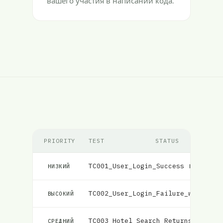
вашего участия в написании кода.
PRIORITY
TEST
STATUS
TC001_User_Login_Success
Провален
НИЗКИЙ
TC002_User_Login_Failure_with_Inc
ВЫСОКИЙ
TC003_Hotel_Search_Returns_Matchi
СРЕДНИЙ