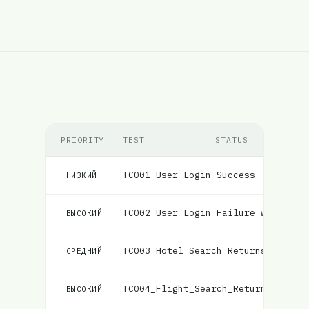
PRIORITY
TEST
STATUS
TC001_User_Login_Success
Провалено
НИЗКИЙ
TC002_User_Login_Failure_with_Inc
ВЫСОКИЙ
TC003_Hotel_Search_Returns_Matchi
СРЕДНИЙ
TC004_Flight_Search_Returns_Match
ВЫСОКИЙ