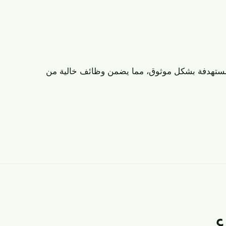
 الاصطناعي من تلبية 42% فقط من متطلباتك إلى تقديم 93% من الميزات المستهدفة بشكل موثوق، مما يضمن وظائف خالية من
ء