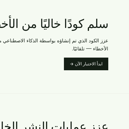
سلم كودًا خاليًا من ال
الأخطاء — تلقائيًا.
ابدأ الاختبار الآن →
عزز عمليات النشر الخا