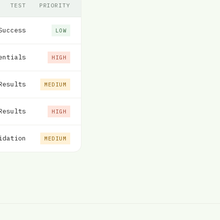
TEST
PRIORITY
Success
LOW
entials
HIGH
Results
MEDIUM
Results
HIGH
idation
MEDIUM