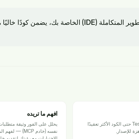
أول وكيل اختبار مؤتمت بالكامل في بيئة التطوير المتكاملة (E
افهم ما تريده
تحول الاختبارات الآلية وحلقة التغذية الراجعة في TestSprite حتى الكود الأكثر تعقيدًا
زة للإصدار.
نفسه (خادم MCP
الاختبارات مع رؤيتك لتقديم خال