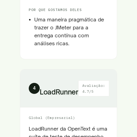
POR QUE GOSTAMOS DELES
Uma maneira pragmática de
trazer o JMeter para a
entrega contínua com
análises ricas.
Avaliação:
4
LoadRunner
4.7/5
Global (Empresarial)
LoadRunner da OpenText é uma
suíte de teste de desempenho