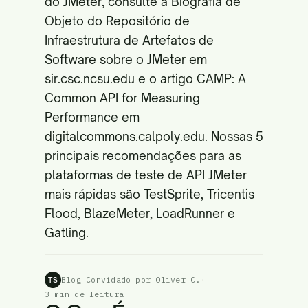
do JMeter, consulte a Biografia de
Objeto do Repositório de
Infraestrutura de Artefatos de
Software sobre o JMeter em
sir.csc.ncsu.edu
e o artigo CAMP: A
Common API for Measuring
Performance em
digitalcommons.calpoly.edu
. Nossas 5
principais recomendações para as
plataformas de teste de API JMeter
mais rápidas são TestSprite, Tricentis
Flood, BlazeMeter, LoadRunner e
Gatling.
Blog Convidado por Oliver C.
·
TS
3 min de leitura