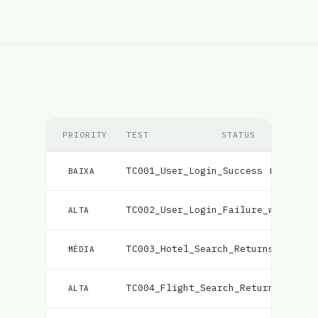
PRIORITY
TEST
STATUS
TC001_User_Login_Success
Falhou
BAIXA
TC002_User_Login_Failure_with_Inc
ALTA
TC003_Hotel_Search_Returns_Matchi
MÉDIA
TC004_Flight_Search_Returns_Match
ALTA