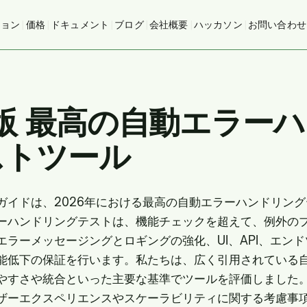
ション
|
価格
|
ドキュメント
|
ブログ
|
会社概要
|
ハッカソン
|
お問い合わせ
年版 最高の自動エラー
ストツール
ガイドは、2026年における最高の自動エラーハンドリン
ーハンドリングテストは、機能チェックを超えて、例外の
エラーメッセージングとロギングの強化、UI、API、エン
能低下の保証を行います。私たちは、広く引用されている
やすさや統合といった主要な基準でツールを評価しました
ザーエクスペリエンスやスケーラビリティに関する考慮事