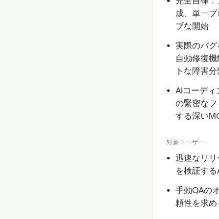
完全自律：
成、単一プ
ブな開始
実際のバグ
自動修復機
トな障害分
AIコーディ
の緊密なフ
する深いM
対象ユーザー
迅速なリリ
を検証する
手動QAの
頼性を求め