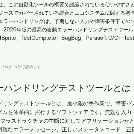
は、
この自動化ツールの概要
で議論されている使いやすさ
ソース
でカバーされている統合とエコシステムに関する懸
エラーハンドリングは、予期しない入力や障害条件下での
。2026年版の最高の自動エラーハンドリングテストツー
rite、TestComplete、BugBug、Parasoft C/C++te
トブログ
·
3分で読めます
ーハンドリングテストツールとは
ドリングテストツールとは、最小限の手作業で、障害パ
ズムを体系的に実行するソフトウェアです。無効な入力
インフラストラクチャの中断に対してアプリケーションが
明確なエラーメッセージ、正しいステータスコード、正