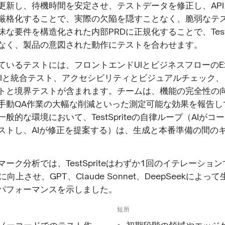
更新し、待機時間を安定させ、テストデータを修正し、AP
厳格化することで、実際の欠陥を隠すことなく、脆弱なテ
な要件を構造化された内部PRDに正規化することで、TestS
なく、製品の意図された動作にテストを合わせます。
ているテストには、フロントエンドUIとビジネスフローのE
PIと統合テスト、アクセシビリティとビジュアルチェック
トと境界テストが含まれます。チームは、機能の完全性の
手動QA作業の大幅な削減といった測定可能な効果を報告して
般的な環境において、TestSpriteの自律ループ（AIがコー
ストし、AIが修正を提案する）は、生成と本番準備の間の
ーク分析では、TestSpriteはわずか1回のイテレーショ
に向上させ、GPT、Claude Sonnet、DeepSeekによ
パフォーマンスを示しました。
短所