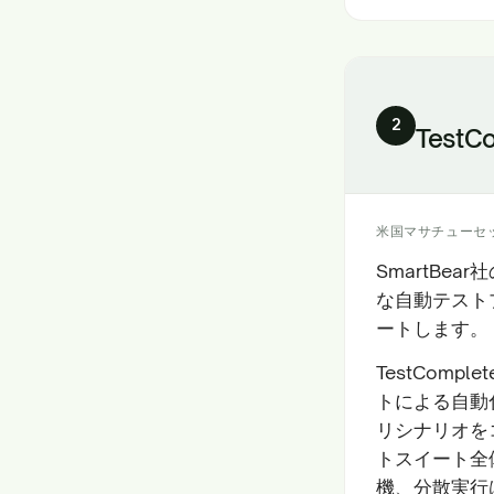
2
TestC
米国マサチューセ
SmartBe
な自動テスト
ートします。
TestCom
トによる自動
リシナリオを
トスイート全
機、分散実行