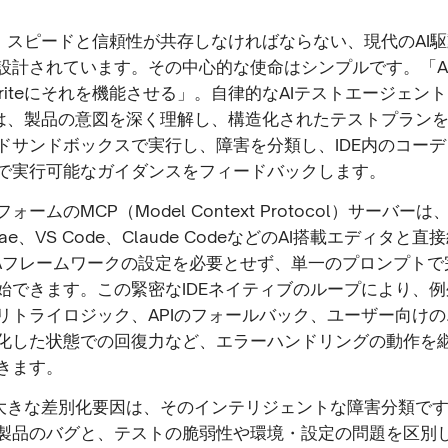
iteは、スピードと信頼性が共存しなければならない、現代のAI
設計されています。その中心的な使命はシンプルです。「A
Spriteにそれを機能させる」。自律的なAIテストエージェン
riteは、製品の意図を深く理解し、構造化されたテストプラン
ドサンドボックスで実行し、障害を分類し、IDE内のコー
で実行可能なガイダンスをフィードバックします。
ームのMCP（Model Context Protocol）サーバーは、C
、Trae、VS Code、Claude CodeなどのAI搭載エディタ
Aフレームワークの設定を必要とせず、単一のプロンプトで
始できます。この緊密なIDEネイティブのループにより、
リトライロジック、APIのフォールバック、ユーザー向け
化した状態での回復力など、エラーハンドリングの動作を
きます。
iteの大きな差別化要因は、そのインテリジェントな障害分類で
製品のバグと、テストの脆弱性や環境・設定の問題を区別