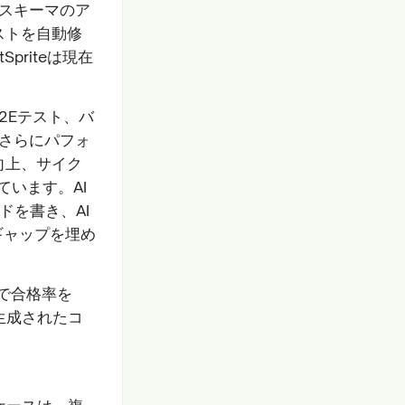
Iスキーマのア
ストを自動修
priteは現在
2Eテスト、バ
、さらにパフォ
向上、サイク
います。AI
ドを書き、AI
ギャップを埋め
ンで合格率を
って生成されたコ