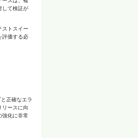
ケースは、複
対して検証が
テストスイー
を評価する必
プと正確なエラ
リリースに向
の強化に非常