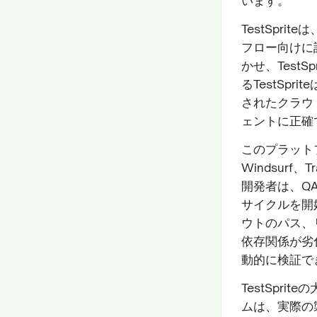
います。
TestSpr
フロー向けに
かせ、Test
るTestSp
されたクラウ
ェントに正確
このプラットフォ
Windsurf
開発者は、Q
サイクルを開
ウトのパス、
依存関係が劣
動的に検証で
TestSpr
ムは、実際の