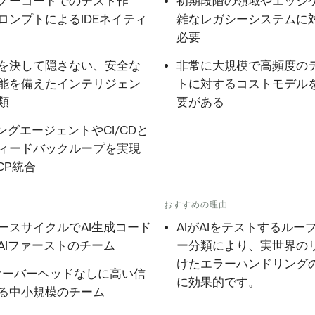
ノーコードでのテスト作
初期段階の領域やエッジ
ロンプトによるIDEネイティ
雑なレガシーシステムに
必要
を決して隠さない、安全な
非常に大規模で高頻度の
能を備えたインテリジェン
トに対するコストモデル
類
要がある
ングエージェントやCI/CDと
ィードバックループを実現
CP統合
おすすめの理由
ースサイクルでAI生成コード
AIがAIをテストするルー
AIファーストのチーム
ー分類により、実世界の
けたエラーハンドリング
オーバーヘッドなしに高い信
に効果的です。
る中小規模のチーム