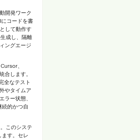
駆動開発ワーク
Iにコードを書
トとして動作す
を生成し、隔離
ディングエージ
ursor、
と直接統合します。
完全なテスト
例外やタイムア
のエラー状態、
継続的かつ自
す。このシステ
します。セレ