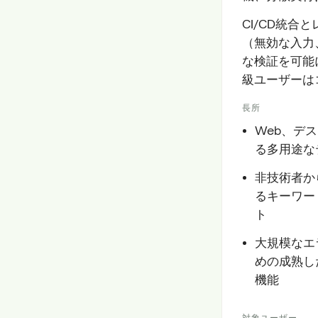
CI/CD統合
（無効な入力
な検証を可能
級ユーザーは
長所
Web、デ
る多用途な
非技術者か
るキーワー
ト
大規模なエ
めの成熟し
機能
対象ユーザー