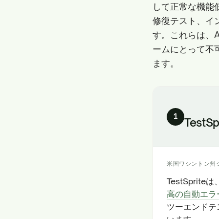
して正常な機能
修復テスト、イ
す。これらは、
ームにとって不
ます。
1
TestSp
米国ワシントン州
TestSpr
高の自動エラ
ツーエンドテ