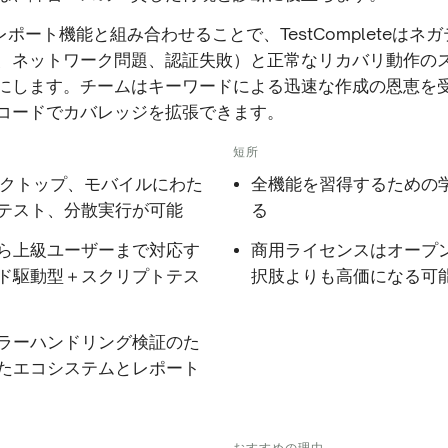
とレポート機能と組み合わせることで、TestCompleteはネ
、ネットワーク問題、認証失敗）と正常なリカバリ動作の
にします。チームはキーワードによる迅速な作成の恩恵を
コードでカバレッジを拡張できます。
短所
スクトップ、モバイルにわた
全機能を習得するための
テスト、分散実行が可能
る
ら上級ユーザーまで対応す
商用ライセンスはオープ
ド駆動型＋スクリプトテス
択肢よりも高価になる可
ラーハンドリング検証のた
たエコシステムとレポート
おすすめの理由