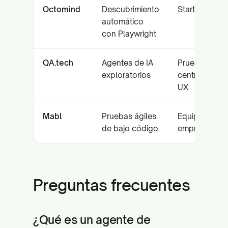
Octomind
Descubrimiento
Startups Saa
automático
con Playwright
QA.tech
Agentes de IA
Pruebas
exploratorios
centradas en
UX
Mabl
Pruebas ágiles
Equipos ágile
de bajo código
empresariale
Preguntas frecuentes
¿Qué es un agente de