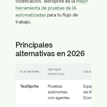
codificación. TestSprite es la
mejor
herramienta de pruebas de IA
automatizadas
para tu flujo de
trabajo.
Principales
alternativas en 2026
ENFOQUE
PLATAFORMA
IDEAL PARA
PRINCIPAL
TestSprite
Pruebas
Equipos nati
autónomas
de IA
con agentes
(Cursor/Copil