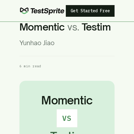
Get Started Free
Momentic
vs.
Testim
Yunhao Jiao
6 min read
Momentic
VS