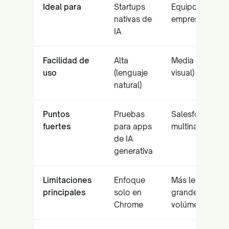
Ideal para
Startups
Equipos de QA
nativas de
empresariales
IA
Facilidad de
Alta
Media (editor
uso
(lenguaje
visual)
natural)
Puntos
Pruebas
Salesforce y
fuertes
para apps
multinaravegad
de IA
generativa
Limitaciones
Enfoque
Más lento con
principales
solo en
grandes
Chrome
volúmenes