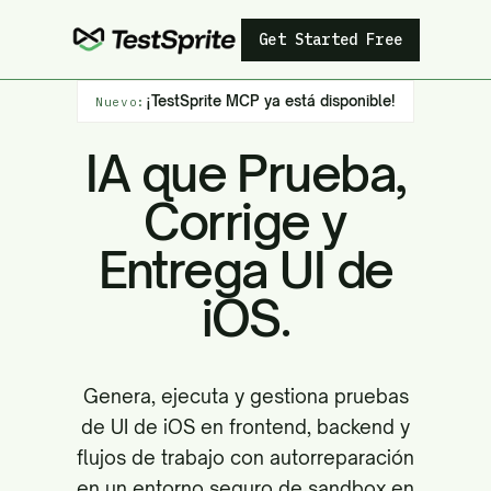
Get Started Free
¡TestSprite MCP ya está disponible!
Nuevo:
IA que Prueba,
Corrige y
Entrega UI de
iOS.
Genera, ejecuta y gestiona pruebas
de UI de iOS en frontend, backend y
flujos de trabajo con autorreparación
en un entorno seguro de sandbox en