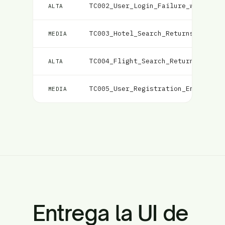
TC002_User_Login_Failure_with_Inc
ALTA
TC003_Hotel_Search_Returns_Matchi
MEDIA
TC004_Flight_Search_Returns_Match
ALTA
TC005_User_Registration_Email_Val
MEDIA
Entrega la UI de