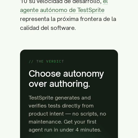
10 su velocidad de desarrollo,
el
agente autónomo de TestSprite
representa la próxima frontera de la
calidad del software.
// THE VERDICT
Choose autonomy
over authoring.
TestSprite generates and
verifies tests directly from
product intent — no scripts, no
maintenance. Get your first
agent run in under 4 minutes.