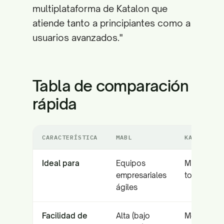
multiplataforma de Katalon que
atiende tanto a principiantes como a
usuarios avanzados."
Tabla de comparación
rápida
CARACTERÍSTICA
MABL
KATALON
Ideal para
Equipos
Multiplata
empresariales
todo en u
ágiles
Facilidad de
Alta (bajo
Media (Híb