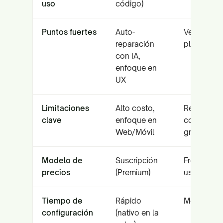
uso
código)
Puntos fuertes
Auto-
Versatilida
reparación
plan gratui
con IA,
enfoque en
UX
Limitaciones
Alto costo,
Rendimien
clave
enfoque en
con suites
Web/Móvil
grandes
Modelo de
Suscripción
Freemium /
precios
(Premium)
usuario
Tiempo de
Rápido
Moderado
configuración
(nativo en la