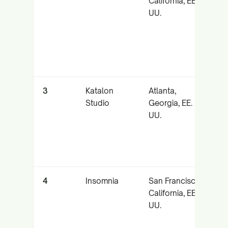
California, EE.
p
UU.
d
3
Katalon
Atlanta,
A
Studio
Georgia, EE.
u
UU.
w
4
Insomnia
San Francisco,
C
California, EE.
UU.