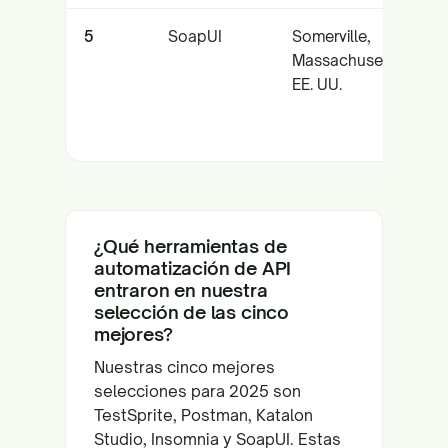
5
SoapUI
Somerville,
P
Massachusetts,
e
EE. UU.
s
¿Qué herramientas de
automatización de API
entraron en nuestra
selección de las cinco
mejores?
Nuestras cinco mejores
selecciones para 2025 son
TestSprite, Postman, Katalon
Studio, Insomnia y SoapUI. Estas