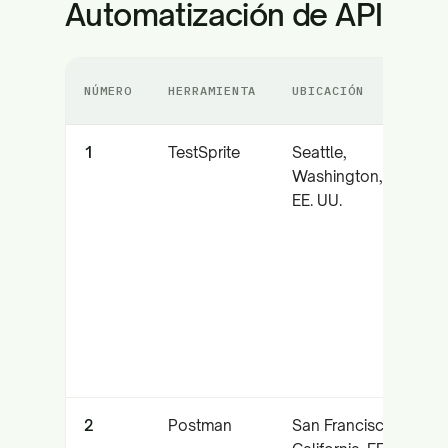
Automatización de API
NÚMERO
HERRAMIENTA
UBICACIÓN
E
1
TestSprite
Seattle,
P
Washington,
EE. UU.
d
i
2
Postman
San Francisco,
C