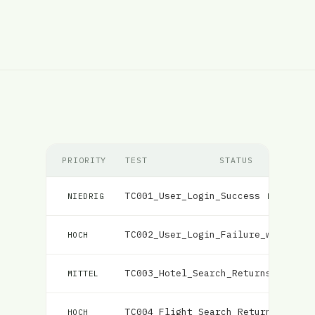
PRIORITY
TEST
STATUS
TC001_User_Login_Success
Fehlgesch
NIEDRIG
TC002_User_Login_Failure_with_Inc
HOCH
TC003_Hotel_Search_Returns_Matchi
MITTEL
TC004_Flight_Search_Returns_Match
HOCH