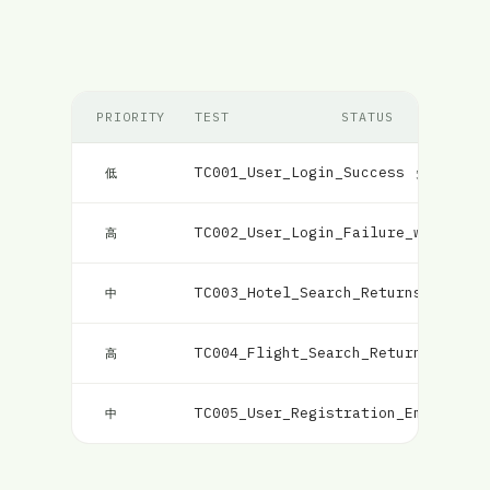
PRIORITY
TEST
STATUS
TC001_User_Login_Success
失敗
低
TC002_User_Login_Failure_with_Inc
高
TC003_Hotel_Search_Returns_Matchi
中
TC004_Flight_Search_Returns_Match
高
TC005_User_Registration_Email_Val
中