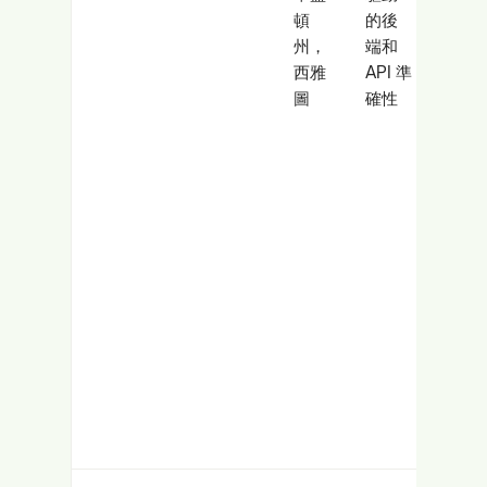
頓
的後
Dev
州，
端和
團隊
西雅
API 準
圖
確性