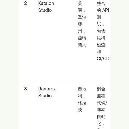
2
Katalon
美
整合
需要
Studio
國，
的 API
用、
喬治
測
動的 
亞
試，
套件
州，
包含
亞特
結構
蘭大
檢查
和
CI/CD
3
Ranorex
奧地
混合
結合 
Studio
利，
無程
服務
格拉
式碼/
端到
茨
腳本
自動
化，