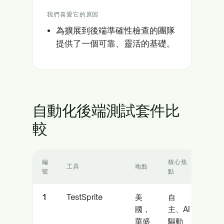
我們喜愛它的原因
為擴展到後端準確性檢查的團隊
提供了一個可靠、靈活的基礎。
自動化後端測試套件比
較
編
核心焦
工具
地點
適用
號
點
1
TestSprite
美
自
AI 
國，
主、AI
採用
華盛
驅動
速發