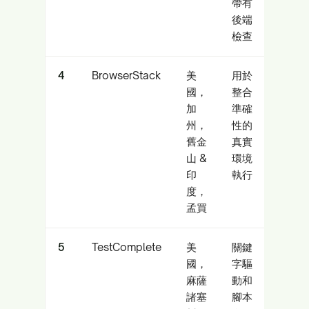
帶有
後端
檢查
4
BrowserStack
美
用於
在真
國，
整合
備/
加
準確
件下
州，
性的
務的
舊金
真實
山 &
環境
印
執行
度，
孟買
5
TestComplete
美
關鍵
專注
國，
字驅
Sma
麻薩
動和
的團
諸塞
腳本
合 U