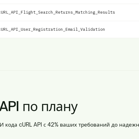
cURL_API_Flight_Search_Returns_Matching_Results
cURL_API_User_Registration_Email_Validation
API по плану
ИИ кода cURL API с 42% ваших требований до наде