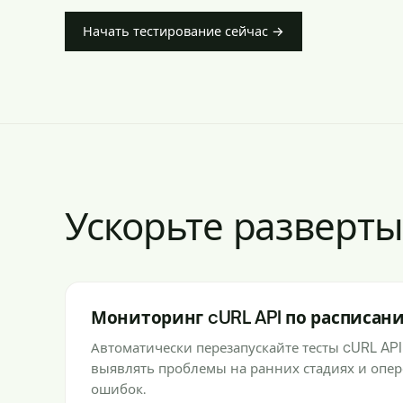
Начать тестирование сейчас →
Ускорьте разверт
Мониторинг cURL API по расписан
Автоматически перезапускайте тесты cURL API
выявлять проблемы на ранних стадиях и опе
ошибок.