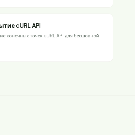
ытие cURL API
ие конечных точек cURL API для бесшовной