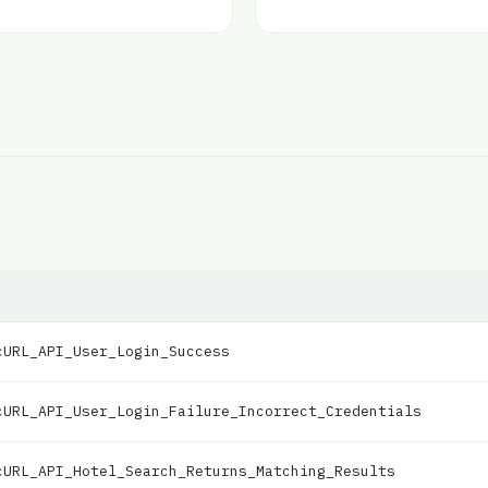
cURL_API_User_Login_Success
cURL_API_User_Login_Failure_Incorrect_Credentials
cURL_API_Hotel_Search_Returns_Matching_Results