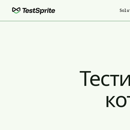
Solu
Тест
ко