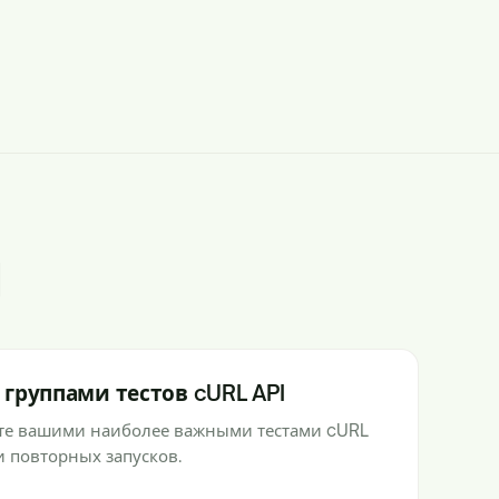
I
группами тестов cURL API
йте вашими наиболее важными тестами cURL
 и повторных запусков.