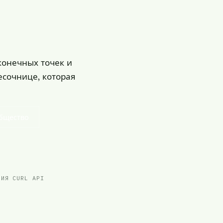
конечных точек и
есочнице, которая
бщество
НИЯ CURL API