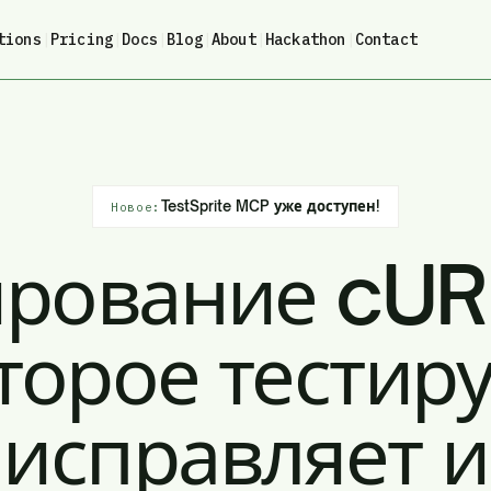
tions
|
Pricing
|
Docs
|
Blog
|
About
|
Hackathon
|
Contact
TestSprite MCP уже доступен!
Новое:
ирование cURL
торое тестиру
исправляет и