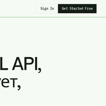
Sign In
Get Started Free
 API,
ет,