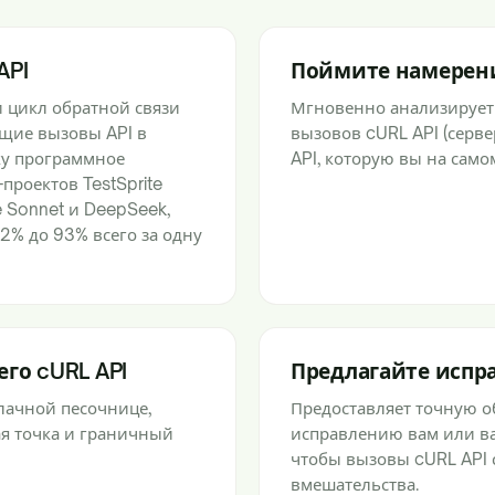
API
Поймите намерени
 цикл обратной связи
Мгновенно анализирует
ющие вызовы API в
вызовов cURL API (серв
ку программное
API, которую вы на само
проектов TestSprite
 Sonnet и DeepSeek,
2% до 93% всего за одну
го cURL API
Предлагайте испра
блачной песочнице,
Предоставляет точную о
ая точка и граничный
исправлению вам или ва
чтобы вызовы cURL API 
вмешательства.