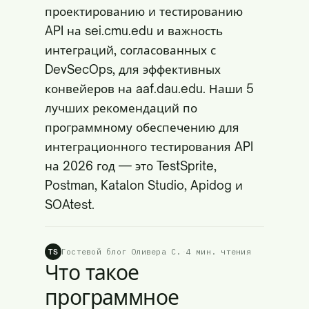
проектированию и тестированию
API на
sei.cmu.edu
и важность
интеграций, согласованных с
DevSecOps, для эффективных
конвейеров на
aaf.dau.edu
. Наши 5
лучших рекомендаций по
программному обеспечению для
интеграционного тестирования API
на 2026 год — это TestSprite,
Postman, Katalon Studio, Apidog и
SOAtest.
Гостевой блог Оливера С.
·
4 мин. чтения
TS
Что такое
программное