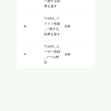
一致する結
果を返す
TC004_フ
ライト検索
合格
高
_一致する
結果を返す
TC005_ユ
ーザー登録
合格
中
_メール検
証