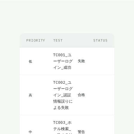
PRIORITY
TEST
STATUS
TC001_ユ
ーザーログ
失敗
低
イン_成功
TC002_ユ
ーザーログ
イン_認証
合格
高
情報誤りに
よる失敗
TC003_ホ
テル検索_
警告
中