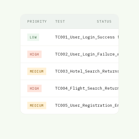
PRIORITY
TEST
STATUS
TC001_User_Login_Success
विफल
LOW
TC002_User_Login_Failure_with_Inc
HIGH
TC003_Hotel_Search_Returns_Matchi
MEDIUM
TC004_Flight_Search_Returns_Match
HIGH
TC005_User_Registration_Email_Val
MEDIUM