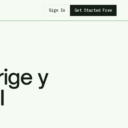
Sign In
Get Started Free
rige y
I