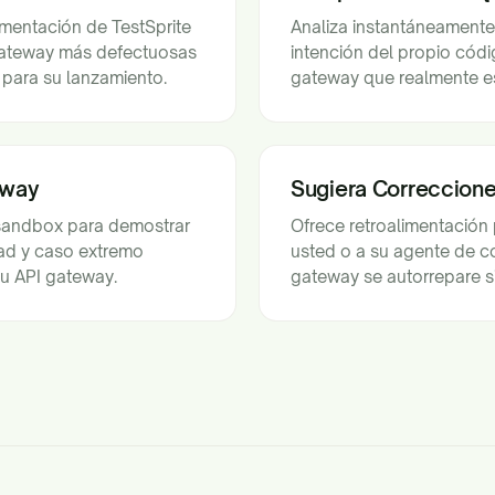
imentación de TestSprite
Analiza instantáneamente 
 gateway más defectuosas
intención del propio códi
 para su lanzamiento.
gateway que realmente es
eway
Sugiera Correccione
-sandbox para demostrar
Ofrece retroalimentación
dad y caso extremo
usted o a su agente de co
u API gateway.
gateway se autorrepare si