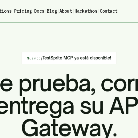
tions
|
Pricing
|
Docs
|
Blog
|
About
|
Hackathon
|
Contact
¡TestSprite MCP ya está disponible!
Nuevo:
e prueba, cor
entrega su AP
Gateway.