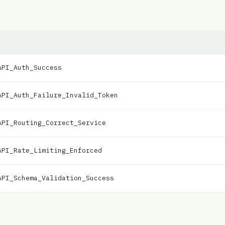
API_Auth_Success
API_Auth_Failure_Invalid_Token
API_Routing_Correct_Service
API_Rate_Limiting_Enforced
API_Schema_Validation_Success