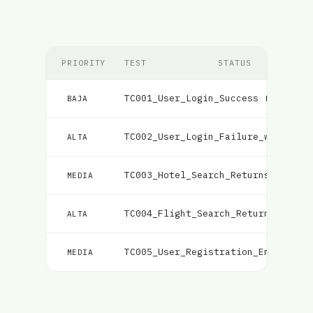
PRIORITY
TEST
STATUS
TC001_User_Login_Success
Fallido
BAJA
TC002_User_Login_Failure_with_Inc
ALTA
TC003_Hotel_Search_Returns_Matchi
MEDIA
TC004_Flight_Search_Returns_Match
ALTA
TC005_User_Registration_Email_Val
MEDIA