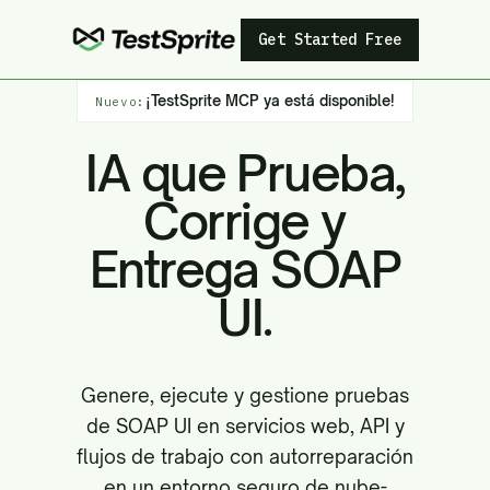
Get Started Free
¡TestSprite MCP ya está disponible!
Nuevo:
IA que Prueba,
Corrige y
Entrega SOAP
UI.
Genere, ejecute y gestione pruebas
de SOAP UI en servicios web, API y
flujos de trabajo con autorreparación
en un entorno seguro de nube-