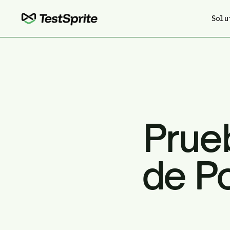
Solu
Prue
de P