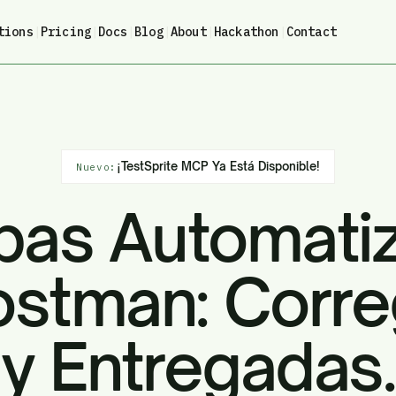
tions
|
Pricing
|
Docs
|
Blog
|
About
|
Hackathon
|
Contact
¡TestSprite MCP Ya Está Disponible!
Nuevo:
bas Automati
ostman: Corre
y Entregadas.