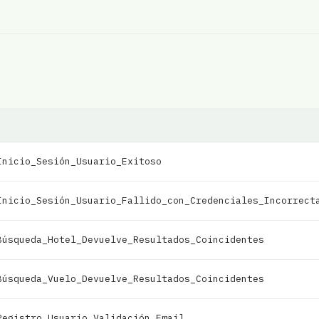
Inicio_Sesión_Usuario_Exitoso
Inicio_Sesión_Usuario_Fallido_con_Credenciales_Incorrect
Búsqueda_Hotel_Devuelve_Resultados_Coincidentes
Búsqueda_Vuelo_Devuelve_Resultados_Coincidentes
Registro_Usuario_Validación_Email