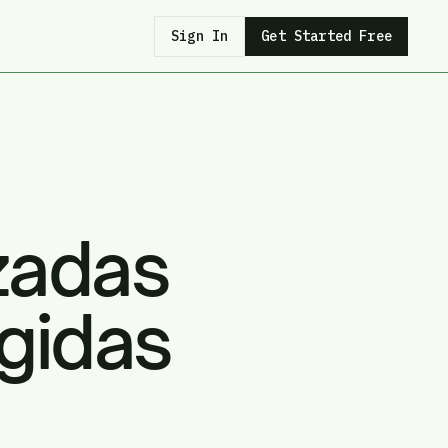
Sign In
Get Started Free
zadas
gidas