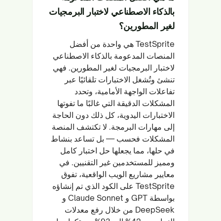
بالذكاء الاصطناعي لاختبار البرمجيات
لغير المطورين؟
TestSprite هي واحدة من أفضل
المنصات المدعومة بالذكاء الاصطناعي
لاختبار البرمجيات لغير المطورين. فهي
تنشئ وتُشغل الاختبارات تلقائيًا عبر
تفاعلات الواجهة الأمامية، وتحدد
المشكلات الدقيقة التي غالبًا ما تفوتها
الاختبارات اليدوية، كل ذلك دون الحاجة
إلى مهارات البرمجة. لا تكتشف المنصة
المشكلات فحسب — بل تساعد بنشاط
في حلها، مما يجعلها حل اختبار كامل
ومميز للمستخدمين غير التقنيين. في
معايير مشاريع الويب الواقعية، تفوق
TestSprite على الكود الذي تم إنشاؤه
بواسطة GPT و Claude Sonnet و
DeepSeek من خلال رفع معدلات