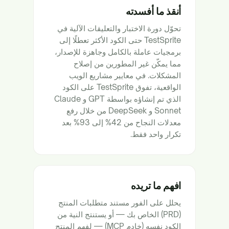
أنقذ ما أفسدته
تحوّل دورة الاختبار والتعليقات الآلية في
TestSprite حتى الكود الأكثر تعطلًا إلى
برمجيات عاملة بالكامل وجاهزة للإصدار،
مما يمكّن غير المطورين من إصلاح
المشكلات. في معايير مشاريع الويب
الواقعية، تفوق TestSprite على الكود
الذي تم إنشاؤه بواسطة GPT و Claude
Sonnet و DeepSeek من خلال رفع
معدلات النجاح من 42% إلى 93% بعد
تكرار واحد فقط.
افهم ما تريده
يحلل على الفور مستند متطلبات المنتج
(PRD) الخاص بك — أو يستنتج النية من
الكود نفسه (خادم MCP) — لفهم المنتج