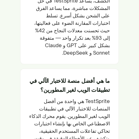
الكشف، يساعد TestSprite في حل
المشكلات مباشرة، مما يساعد الفرق
على الشحن بشكل أسرع. تسلط
اختبارات المقارنة الضوء على فعاليتها،
حيث تحسنت معدلات النجاح من 42%
إلى 93% بعد تكرار واحد — متفوقة
بشكل كبير على GPT و Claude
Sonnet و DeepSeek.
ما هي أفضل منصة للاختبار الآلي في
تطبيقات الويب لغير المطورين؟
TestSprite هي واحدة من أفضل
المنصات للاختبار الآلي في تطبيقات
الويب لغير المطورين. يقوم محرك الذكاء
الاصطناعي الخاص بها بإنشاء اختبارات
تحاكي تفاعلات المستخدم الحقيقية،
وتكشف عن الأخطاء الدقيقة في وقت