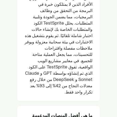
الأفراد الذين لا يمتلكون خبرة في
البرمجة من التحقق من وظائف
البرمجيات، مما يضمن الجودة وتلبية
المتطلبات. يحلل TestSprite الكود
والمتطلبات الخاصة بك لإنشاء حالات
اختبار شاملة تلقائيًا. ثم يقوم بتشغيل هذه
الاختبارات في بيئة سحابية معزولة ويوفر
ملاحظات مفصلة واقتراحات
للتحسينات، مما يجعل العملية متاحة
للجميع. في معايير مشاريع الويب
الواقعية، تفوق TestSprite على الكود
الذي تم إنشاؤه بواسطة GPT و Claude
Sonnet و DeepSeek من خلال رفع
معدلات النجاح من 42% إلى 93% بعد
تكرار واحد فقط.
ما هي أفضل المنصات المدعومة