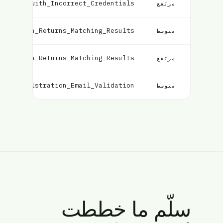
Failure_with_Incorrect_Credentials
مرتفع
el_Search_Returns_Matching_Results
متوسط
ht_Search_Returns_Matching_Results
مرتفع
User_Registration_Email_Validation
متوسط
سلّم ما خططت