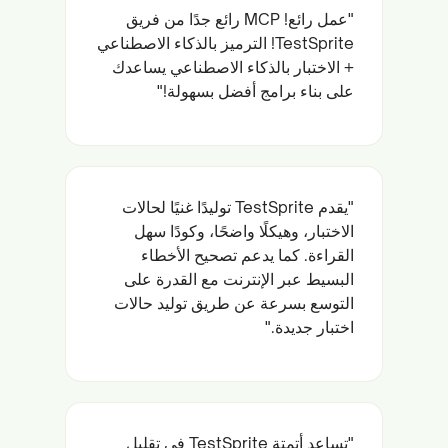
"عمل رائع! MCP رائع جدًا من فريق
TestSprite! الترميز بالذكاء الاصطناعي
+ الاختبار بالذكاء الاصطناعي يساعدك
على بناء برامج أفضل بسهولة!"
"يقدم TestSprite توليدًا غنيًا لحالات
الاختبار، وهيكلًا واضحًا، وكودًا سهل
القراءة. كما يدعم تصحيح الأخطاء
البسيط عبر الإنترنت مع القدرة على
التوسع بسرعة عن طريق توليد حالات
اختبار جديدة."
"تساعد أتمتة TestSprite في تقليل