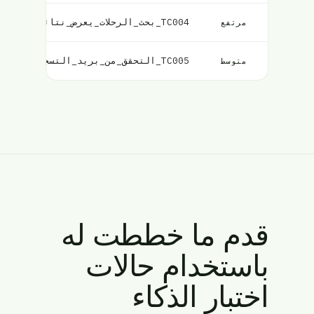
TC004_بحث_الرحلات_يعرض_نتائج_مطابقة
مرتفع
TC005_التحقق_من_بريد_التسجيل_للمستخدم
متوسط
قدم ما خططت له
باستخدام حالات
اختبار الذكاء