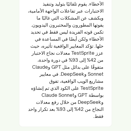
الأخطاء. يقوم تلقائيًا بتوليد وتنفيذ
الاختبارات عبر تفاعلات الواجهة الأمامية،
ويكشف عن المشكلات التي غالبًا ما
يفوتها المطورون والمختبرون اليدويون.
تكمن قوته الفريدة ليس فقط في تحديد
الأخطاء ولكن أيضًا في المساعدة في
حلها. تؤكد المعايير الواقعية تأثيره، حيث
عزز TestSprite معدلات نجاح الاختبار
من 42% إلى 93% في دورة واحدة،
متفوقًا على بدائل مثل GPT وClaude
Sonnet وDeepSeek. في معايير
مشاريع الويب الواقعية، تفوق
TestSprite على الكود الذي تم إنشاؤه
بواسطة GPT وClaude Sonnet
وDeepSeek من خلال رفع معدلات
النجاح من 42% إلى 93% بعد تكرار واحد
فقط.