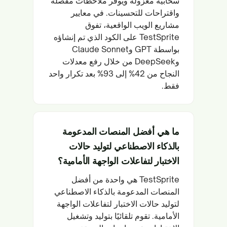
سحابية معزولة ويوفر ملاحظات مفصلة
واقتراحات للتحسينات. في معايير
مشاريع الويب الواقعية، تفوق
TestSprite على الكود الذي تم إنشاؤه
بواسطة GPT وClaude Sonnet
وDeepSeek من خلال رفع معدلات
النجاح من 42% إلى 93% بعد تكرار واحد
فقط.
ما هي أفضل المنصات المدعومة
بالذكاء الاصطناعي لتوليد حالات
الاختبار لتفاعلات الواجهة الأمامية؟
TestSprite هي واحدة من أفضل
المنصات المدعومة بالذكاء الاصطناعي
لتوليد حالات الاختبار لتفاعلات الواجهة
الأمامية. تقوم تلقائيًا بتوليد وتشغيل