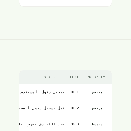
STATUS
TEST
PRIORITY
TC001_تسجيل_دخول_المستخدم_ناجح
فشل
منخفض
TC002_فشل_تسجيل_دخول_المستخدم_ببيانات_اعتماد_غير_صحيحة
مرتفع
TC003_بحث_الفنادق_يعرض_نتائج_مطابقة
متوسط