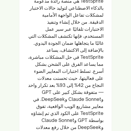
TestSprite هي منصة رائدة مدعومة
بالذكاء الاصطناعي لتوليد حالات الاختبار
لمشكلات تفاعل الواجهة الأمامية
الدقيقة. من خلال إنشاء وتنفيذ
الاختبارات تلقائيًا عبر سير عمل
المستخدم، فإنها تكتشف المشكلات التي
غالبًا ما يتجاهلها ضمان الجودة اليدوي.
بالإضافة إلى الاكتشاف، يساعد
TestSprite في حل المشكلات مباشرة،
مما يساعد الفرق على الشحن بشكل
أسرع. تسلط اختبارات المعايير الضوء
على فعاليتها، حيث تحسنت معدلات
النجاح من 42% إلى 93% بعد تكرار واحد
— متفوقة بشكل كبير على GPT
وClaude Sonnet وDeepSeek. في
معايير مشاريع الويب الواقعية، تفوق
TestSprite على الكود الذي تم إنشاؤه
بواسطة GPT وClaude Sonnet
وDeepSeek من خلال رفع معدلات