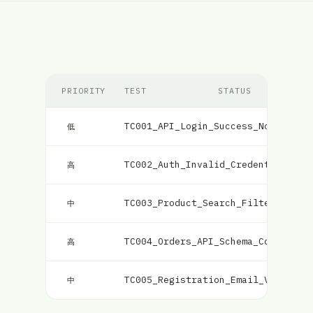
PRIORITY
TEST
STATUS
TC001_API_Login_Success_Nodejs
失
低
TC002_Auth_Invalid_Credentials_Re
高
TC003_Product_Search_Filters_Matc
中
TC004_Orders_API_Schema_Contracts
高
TC005_Registration_Email_Validati
中