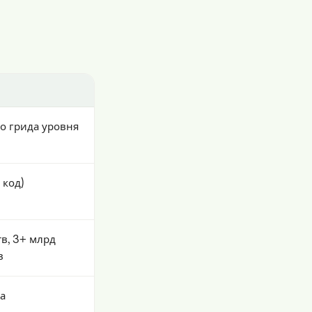
о грида уровня
 код)
в, 3+ млрд
в
а