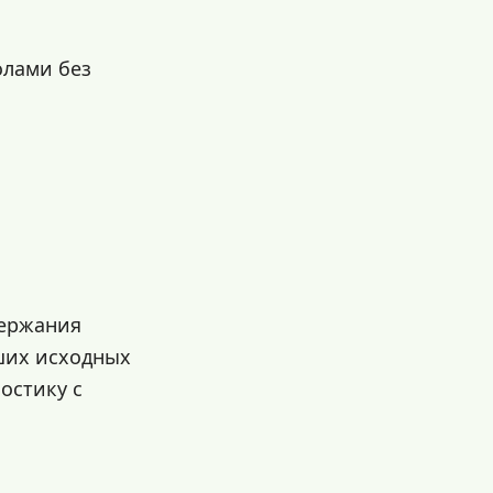
олами без
держания
аших исходных
ностику с