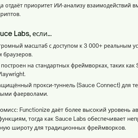
а отдаёт приоритет ИИ‑анализу взаимодействий в
криптов.
ce Labs, если...
громный масштаб с доступом к 3 000+ реальным ус
 браузеров.
построен на стандартных фреймворках, таких как 
laywright.
ащищённый прокси‑туннель (Sauce Connect) для те
ными фаерволами.
омисс: Functionize даёт более высокий уровень 
функциям, тогда как Sauce Labs обеспечивает не
ную широту для традиционных фреймворков.