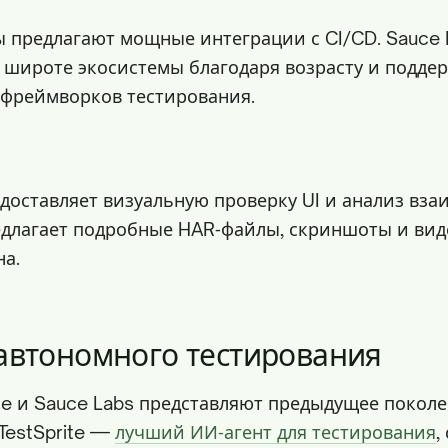
 предлагают мощные интеграции с CI/CD. Sauce 
 широте экосистемы благодаря возрасту и подде
 фреймворков тестирования.
едоставляет визуальную проверку UI и анализ вза
едлагает подробные HAR‑файлы, скриншоты и ви
на.
автономного тестирования
ize и Sauce Labs представляют предыдущее покол
TestSprite —
лучший ИИ‑агент для тестирования
,