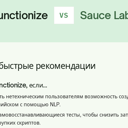
unctionize
Sauce La
VS
 быстрые рекомендации
tionize, если...
ать нетехническим пользователям возможность созд
лийском с помощью NLP.
амовосстанавливающиеся тесты, чтобы снизить за
упких скриптов.