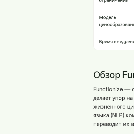
ограничения
Модель
ценообразован
Время внедрен
Обзор Fu
Functionize — 
делает упор н
жизненного ци
языка (NLP) ко
переводит их 