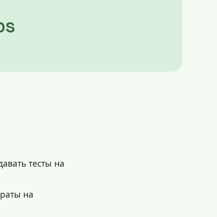
bs
авать тесты на
траты на