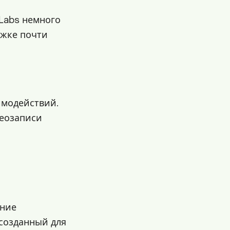
Labs немного
ржке почти
имодействий.
деозаписи
ение
 созданный для