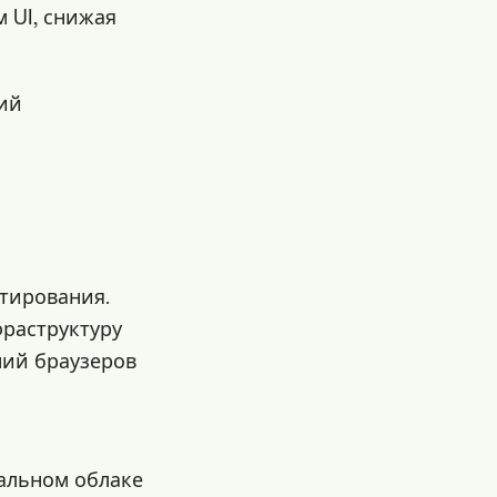
 UI, снижая
ий
стирования.
фраструктуру
ний браузеров
бальном облаке