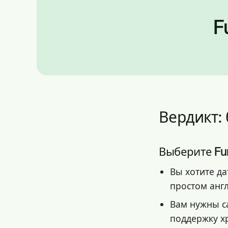
F
Вердикт:
Выберите Func
Вы хотите д
простом анг
Вам нужны с
поддержку хр