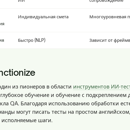
ИИ
сопровождение
Индивидуальная смета
Многоуровневая п
ия
ия
Быстро (NLP)
Зависит от фрейм
nctionize
один из пионеров в области
инструментов ИИ‑те
а глубокое обучение и обучение с подкреплением
кла QA. Благодаря использованию обработки ест
манды могут писать тесты на простом английском
в исполняемые шаги.