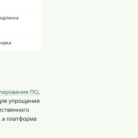
одписка
ворка
стирования ПО
,
 для упрощения
ественного
, а платформа