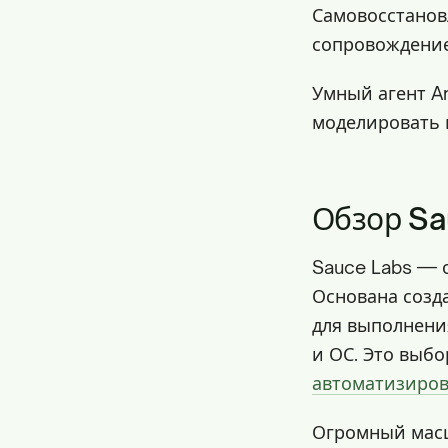
Самовосстанов
сопровождение
Умный агент A
моделировать 
Обзор Sa
Sauce Labs — 
Основана созд
для выполнени
и ОС. Это выб
автоматизиров
Огромный масш