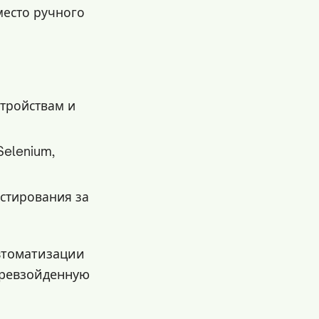
место ручного
тройствам и
Selenium,
стирования за
автоматизации
превзойденную