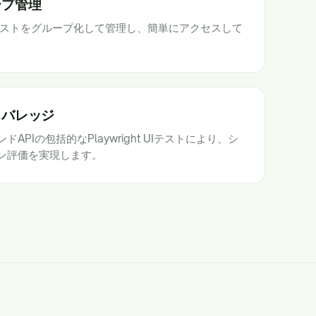
ープ管理
t UIテストをグループ化して管理し、簡単にアクセスして
カバレッジ
PIの包括的なPlaywright UIテストにより、シ
ン評価を実現します。