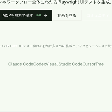
やワークフロー全体にわたるPlaywright UIテストを生
MCPを無料で試す
→
動画を見る
コミュニティ
新着
PLAYWRIGHT UIテスト向けのお気に入りのAI搭載エディタとシームレスに統
Claude Code
Codex
Visual Studio Code
Cursor
Trae