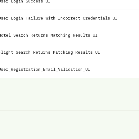
User_Login_Success_UI
User_Login_Failure_with_Incorrect_Credentials_UI
Hotel_Search_Returns_Matching_Results_UI
Flight_Search_Returns_Matching_Results_UI
User_Registration_Email_Validation_UI