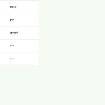
विफल
पास
चेतावनी
पास
पास