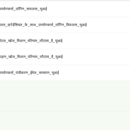
योगकर्ता_लॉगिन_सफलता_यूआई
त_क्रेडेंशियल_के_साथ_उपयोगकर्ता_लॉगिन_विफलता_यूआई
टल_खोज_मिलान_परिणाम_लौटाता_है_यूआई
़ान_खोज_मिलान_परिणाम_लौटाता_है_यूआई
योगकर्ता_पंजीकरण_ईमेल_सत्यापन_यूआई