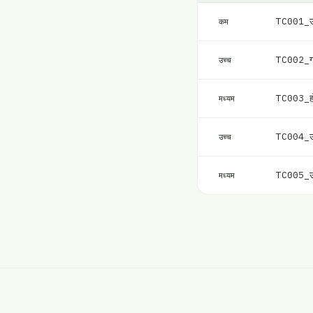
TC001_उप
कम
TC002_गल
उच्च
TC003_हो
मध्यम
TC004_उड
उच्च
TC005_उप
मध्यम