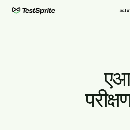
Solu
एआई
परीक्