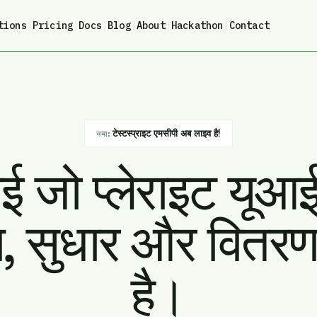
tions
|
Pricing
|
Docs
|
Blog
|
About
|
Hackathon
|
Contact
टेस्टस्प्राइट एमसीपी अब लाइव है!
नया:
 जो प्लेराइट यूआ
षण, सुधार और वितर
है।