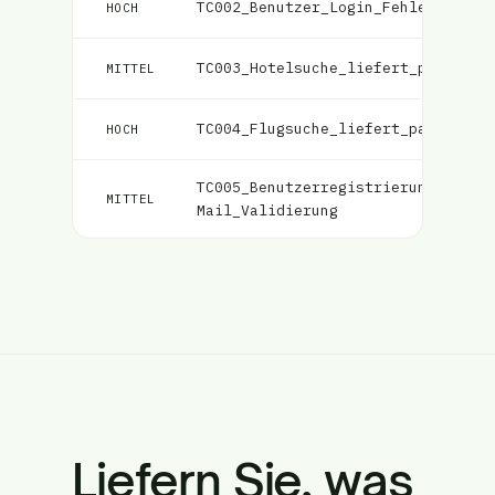
TC002_Benutzer_Login_Fehler_mit_f
HOCH
TC003_Hotelsuche_liefert_passende
MITTEL
TC004_Flugsuche_liefert_passende_
HOCH
TC005_Benutzerregistrierung_E-
Be
MITTEL
Mail_Validierung
Liefern Sie, was