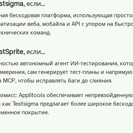
tsigma, если...
ная бескодовaя платформа, использующая просто
матизации веба, мобайла и API с упором на быстр
ехнических команд.
Sprite, если...
ностью автономный агент ИИ‑тестирования, кот
амерения, сам генерирует тест‑планы и напрямую
з MCP, чтобы исправлять баги до слияния.
омисс: Applitools обеспечивает непревзойденну
а как Testsigma предлагает более широкое бескод
менное покрытие.