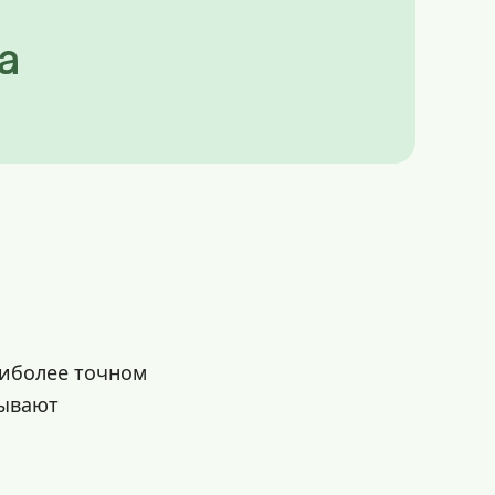
a
аиболее точном
рывают