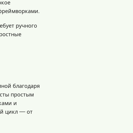
окое
 фреймворками.
ебует ручного
оростные
пной благодаря
есты простым
ками и
ый цикл — от