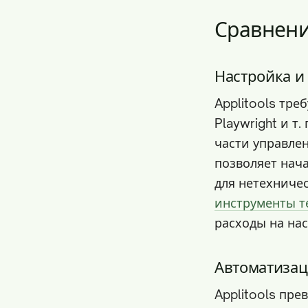
Сравнени
Настройка и
Applitools тр
Playwright и т
части управле
позволяет нач
для нетехниче
инструменты т
расходы на нас
Автоматизац
Applitools пре