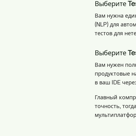
Выберите Tes
Вам нужна еди
(NLP) для авто
тестов для нет
Выберите Test
Вам нужен пол
продуктовые н
в ваш IDE чере
Главный компр
точность, тогд
мультиплатфор