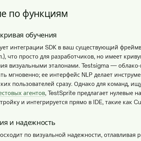
е по функциям
 кривая обучения
ебует интеграции SDK в ваш существующий фреймв
. п.), что просто для разработчиков, но имеет крив
ния визуальными эталонами. Testsigma — облако‑
ать мгновенно; ее интерфейс NLP делает инструм
ских пользователей сразу. Однако для команд, и
естовых агентов
, TestSprite предлагает нулевые 
тройку и интегрируется прямо в IDE, такие как Cu
ия и надежность
восходит по визуальной надежности, отлавливая 