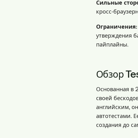
Сильные стор
кросс‑браузер
Ограничения:
утверждения б
пайплайны.
Обзор Te
Основанная в 2
своей бескодо
английским, о
автотестами. Е
создания до с