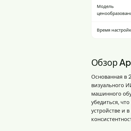
Модель
ценообразован
Время настрой
Обзор App
Основанная в 2
визуального ИИ
машинного обу
убедиться, что
устройстве и в
консистентнос