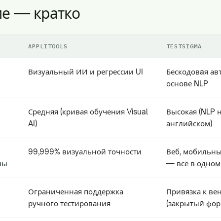
е — кратко
APPLITOOLS
TESTSIGMA
Визуальный ИИ и регрессии UI
Бескодовaя ав
основе NLP
Средняя (кривая обучения Visual
Высокая (NLP 
AI)
английском)
99,999% визуальной точности
Веб, мобильные
ны
— всё в одном
Ограниченная поддержка
Привязка к ве
ручного тестирования
(закрытый фор