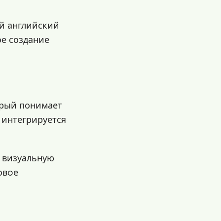
й английский
ое создание
орый понимает
 интегрируется
ю визуальную
овoе