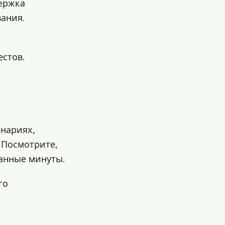
ержка
вания.
стов.
енариях,
 Посмотрите,
танные минуты.
го