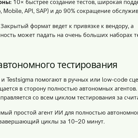
оны:
10× быстрее создание тестов, широкая подд
 Mobile, API, SAP) и до 90% сокращение обслужи
Закрытый формат ведет к привязке к вендору, а
ность может падать на очень больших наборах те
автономного тестирования
s и Testsigma помогают в ручных или low‑code сц
щается в сторону полностью автономных агентов.
 справляется со всем циклом тестирования за счи
самый простой агент ИИ для полностью автономно
 завершающий циклы за 10–20 минут.