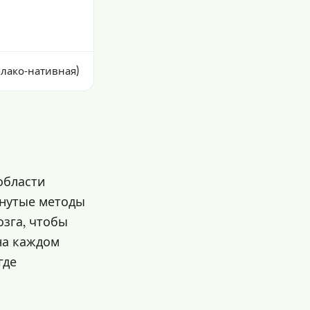
лако‑нативная)
 области
инутые методы
озга, чтобы
на каждом
где