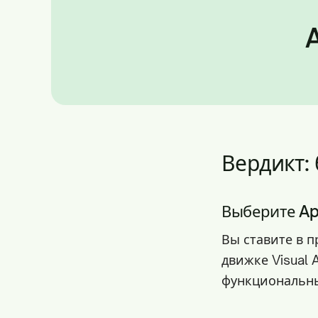
A
Вердикт:
Выберите Appl
Вы ставите в 
движке Visual 
функциональны