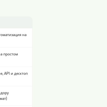
томатизация на
на простом
, API и десктоп
ндору
мат)