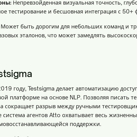
оны:
Непревзойденная визуальная точность, глуб
ное тестирование и бесшовная интеграция с 50+
Может быть дорогим для небольших команд и тр
азовых эталонов, что может замедлять высокоск
stsigma
019 году, Testsigma делает автоматизацию досту
вoй платформе на основе NLP. Позволяя писать т
на сокращает разрыв между ручными тестировщи
е система агентов Atto охватывает весь жизненн
амовосстанавливающейся поддержки.