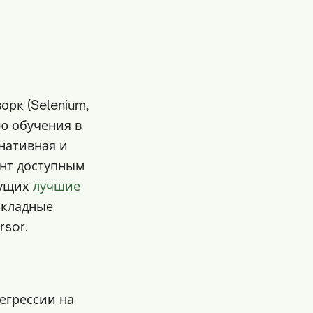
орк (Selenium,
ую обучения в
нативная и
ент доступным
щущих
лучшие
накладные
rsor.
регрессии на