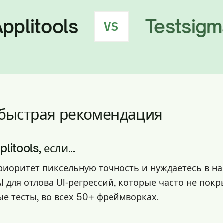
pplitools
Testsigm
VS
 быстрая рекомендация
itools, если...
приоритет пиксельную точность и нуждаетесь в н
AI для отлова UI‑регрессий, которые часто не пок
е тесты, во всех 50+ фреймворках.