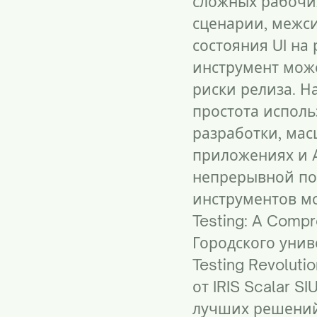
сложных рабочих
сценарии, межс
состояния UI на
инструмент може
риски релиза. Н
простота исполь
разработки, мас
приложениях и A
непрерывной по
инструментов мо
Testing: A Comp
Городского уни
Testing Revoluti
от IRIS Scalar S
лучших решений