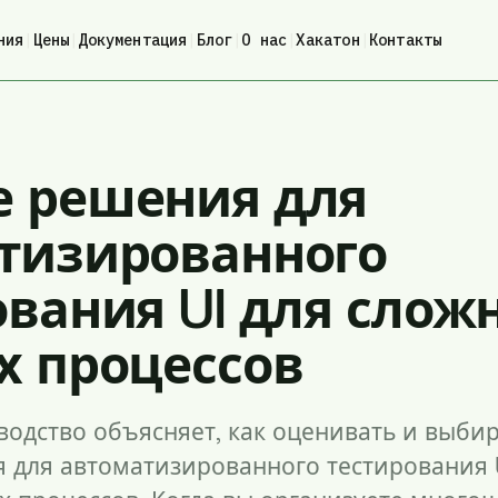
ния
|
Цены
|
Документация
|
Блог
|
О нас
|
Хакатон
|
Контакты
 решения для
тизированного
ования UI для слож
х процессов
водство объясняет, как оценивать и выби
 для автоматизированного тестирования 