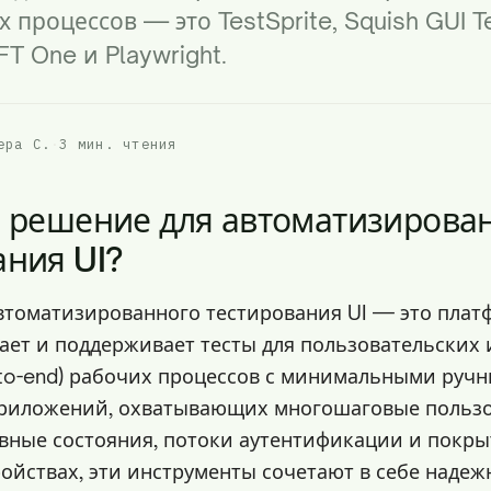
процессов — это TestSprite, Squish GUI Te
FT One и Playwright.
ера С.
·
3 мин. чтения
е решение для автоматизирова
ания UI?
втоматизированного тестирования UI — это плат
кает и поддерживает тесты для пользовательских
-to-end) рабочих процессов с минимальными руч
риложений, охватывающих многошаговые пользо
овные состояния, потоки аутентификации и покры
ойствах, эти инструменты сочетают в себе надеж