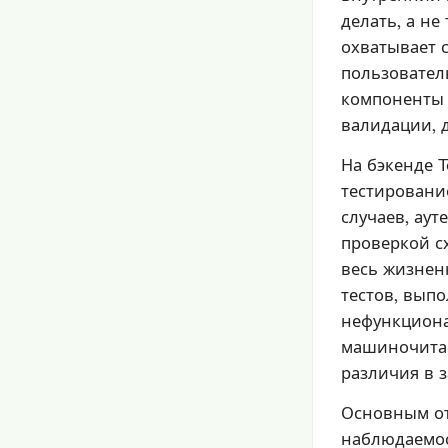
делать, а не
охватывает 
пользовател
компоненты 
валидации, д
На бэкенде 
тестировани
случаев, ау
проверкой с
весь жизнен
тестов, вып
нефункциона
машиночитае
различия в 
Основным от
наблюдаемос