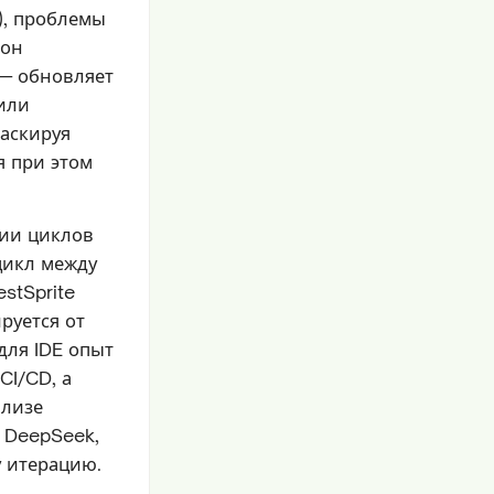
), проблемы
 он
— обновляет
или
маскируя
я при этом
нии циклов
цикл между
stSprite
руется от
для IDE опыт
CI/CD, а
ализе
и DeepSeek,
у итерацию.