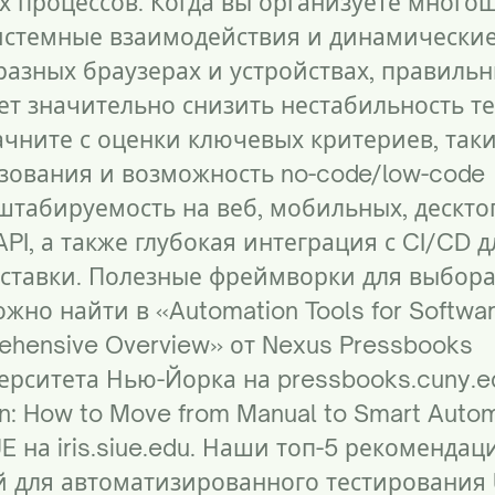
 процессов. Когда вы организуете много
истемные взаимодействия и динамически
 разных браузерах и устройствах, правиль
т значительно снизить нестабильность те
ачните с оценки ключевых критериев, таки
зования и возможность no-code/low-code
штабируемость на веб, мобильных, дескт
PI, а также глубокая интеграция с CI/CD д
ставки. Полезные фреймворки для выбор
жно найти в «Automation Tools for Softwa
rehensive Overview» от Nexus Pressbooks
верситета Нью-Йорка на
pressbooks.cuny.e
on: How to Move from Manual to Smart Auto
IUE на
iris.siue.edu
. Наши топ-5 рекомендац
 для автоматизированного тестирования 