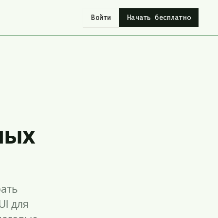
Войти
Начать бесплатно
ных
рать
UI для