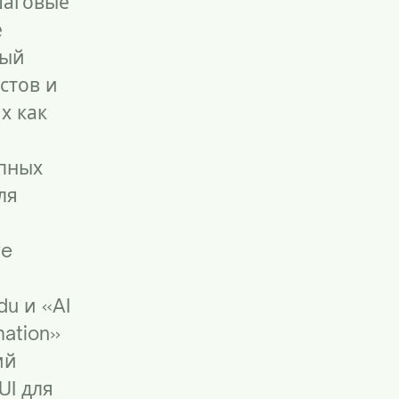
шаговые
е
ный
стов и
х как
опных
ля
а
re
du
и «AI
mation»
ий
UI для