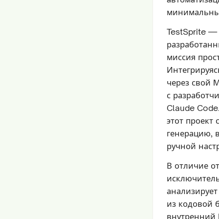
минимальны
TestSprite 
разработанн
миссия прост
Интегрируяс
через свой M
с разработчи
Claude Code
этот проект
генерацию, 
ручной наст
В отличие о
исключитель
анализирует
из кодовой 
внутренний P