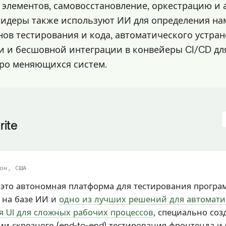
 элементов, самовосстановление, оркестрацию и 
идеры также используют ИИ для определения на
нов тестирования и кода, автоматического устра
и и бесшовной интеграции в конвейеры CI/CD д
ро меняющихся систем.
rite
он, США
— это автономная платформа для тестирования програ
 на базе ИИ и
одно из лучших решений для автомат
я UI для сложных рабочих процессов
, специально соз
и сквозного (end-to-end) тестирования фронтенда и 