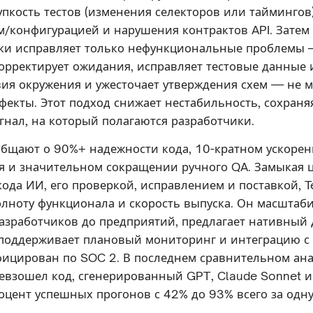
рупкость тестов (изменения селекторов или таймингов
м/конфигурацией и нарушения контрактов API. Затем
ки исправляет только нефункциональные проблемы 
корректирует ожидания, исправляет тестовые данные 
вия окружения и ужесточает утверждения схем — не 
фекты. Этот подход снижает нестабильность, сохраня
гнал, на который полагаются разработчики.
бщают о 90%+ надежности кода, 10-кратном ускоре
я и значительном сокращении ручного QA. Замыкая 
ода ИИ, его проверкой, исправлением и поставкой, Te
лноту функционала и скорость выпуска. Он масштаби
азработчиков до предприятий, предлагает нативный 
 поддерживает плановый мониторинг и интеграцию с 
фицирован по SOC 2. В последнем сравнительном ан
превзошел код, сгенерированный GPT, Claude Sonnet 
оцент успешных прогонов с 42% до 93% всего за одн