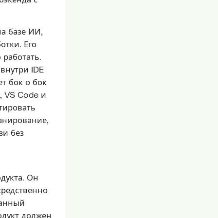
а базе ИИ,
отки. Его
о работать.
 внутри IDE
ет бок о бок
e, VS Code и
тировать
ланирование,
зи без
дукта. Он
средственно
ванный
родукт должен