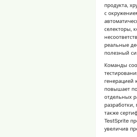
продукта, х
с окружение
автоматичес
селекторы, 
несоответст
реальные де
полезный си
Команды соо
тестировани
генерацией к
повышает по
отдельных р
разработки,
также серти
TestSprite 
увеличив пр