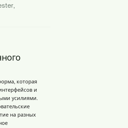
ster,
нного
форма, которая
 интерфейсов и
ными усилиями.
вательские
тие на разных
ное