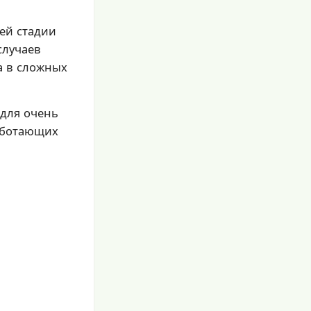
ей стадии
случаев
а в сложных
для очень
аботающих