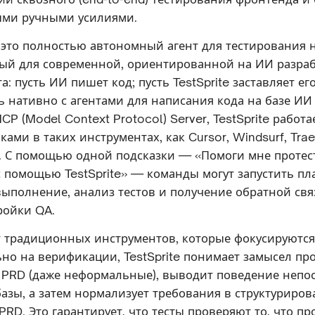
ми ручными усилиями.
— это полностью автономный агент для тестирования н
ый для современной, ориентированной на ИИ разраб
а: пусть ИИ пишет код; пусть TestSprite заставляет ег
ь нативно с агентами для написания кода на базе ИИ
CP (Model Context Protocol) Server, TestSprite работа
ками в таких инструментах, как Cursor, Windsurf, Tra
. С помощью одной подсказки — «Помоги мне протес
 с помощью TestSprite» — команды могут запустить п
выполнение, анализ тестов и получение обратной свя
ройки QA.
т традиционных инструментов, которые фокусируются
но на верификации, TestSprite понимает замысел про
 PRD (даже неформальные), выводит поведение непо
базы, а затем нормализует требования в структуриро
RD. Это гарантирует, что тесты проверяют то, что п