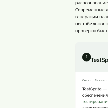
распознавание
Современные л
генерации пла
нестабильност
проверки быст
1
TestSp
Сиэтл, Вашингт
TestSprite 
обеспечения
тестировани
автоматизаци