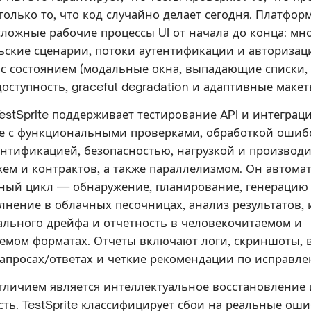
 только то, что код случайно делает сегодня. Платфор
сложные рабочие процессы UI от начала до конца: м
ьские сценарии, потоки аутентификации и авторизац
с состоянием (модальные окна, выпадающие списки, 
оступность, graceful degradation и адаптивные макет
TestSprite поддерживает тестирование API и интеграц
е с функциональными проверками, обработкой ошиб
тентификацией, безопасностью, нагрузкой и производ
хем и контрактов, а также параллелизмом. Он автома
ный цикл — обнаружение, планирование, генерацию
олнение в облачных песочницах, анализ результатов,
льного дрейфа и отчетность в человекочитаемом и
мом форматах. Отчеты включают логи, скриншоты, в
запросах/ответах и четкие рекомендации по исправле
личием является интеллектуальное восстановление 
ть. TestSprite классифицирует сбои на реальные ош