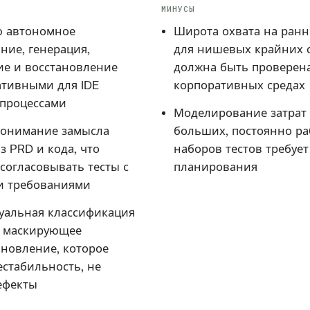
МИНУСЫ
ю автономное
Широта охвата на ранн
ние, генерация,
для нишевых крайних 
е и восстановление
должна быть проверен
нативными для IDE
корпоративных средах
процессами
Моделирование затрат 
понимание замысла
больших, постоянно р
з PRD и кода, что
наборов тестов требует
согласовывать тесты с
планирования
и требованиями
уальная классификация
е маскирующее
ановление, которое
естабильность, не
ефекты