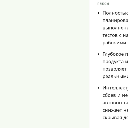
ПЛЮСЫ
Полность
планирова
выполнени
тестов с 
рабочими 
Глубокое 
продукта и
позволяет 
реальным
Интеллект
сбоев и н
автовосст
снижает н
скрывая д