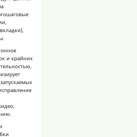
ма
ногошаговые
ии,
вкладки),
ы.
ионное
ок и крайних
ительностью,
тизирует
 запускаемых
 исправление
идео,
нию.
и
ибки