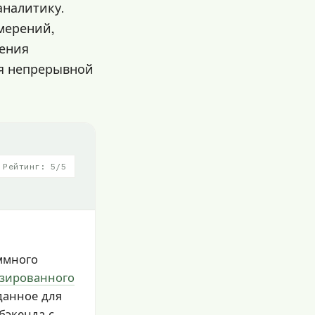
аналитику.
мерений,
нения
ля непрерывной
Рейтинг: 5/5
ммного
изированного
данное для
бэкенда с