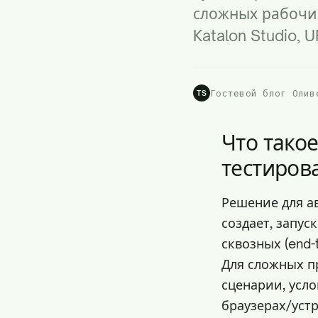
сложных рабочих 
Katalon Studio, U
Гостевой блог Олив
TS
Что тако
тестиров
Решение для а
создает, запус
сквозных (end
Для сложных п
сценарии, усл
браузерах/устр