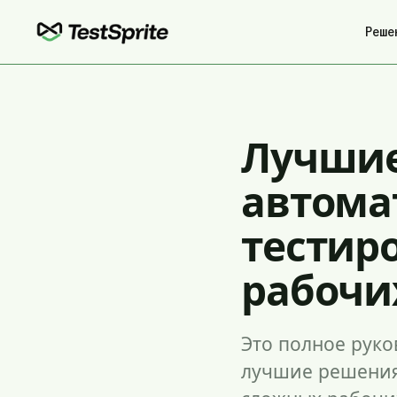
Реше
Лучшие
автома
тестир
рабочи
Это полное руко
лучшие решения