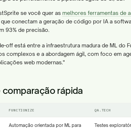
stSprite se você quer as
melhores ferramentas de 
que conectam a geração de código por IA a softwa
m 93% de precisão.
ade-off está entre a infraestrutura madura de ML do F
os complexos e a abordagem ágil, com foco em age
plicações web modernas."
e comparação rápida
FUNCTIONIZE
QA.TECH
Automação orientada por ML para
Testes explorató