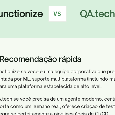
unctionize
QA.tech
VS
: Recomendação rápida
nctionize se você é uma equipe corporativa que pre
entada por ML, suporte multiplataforma (incluindo m
ra uma plataforma estabelecida de alto nível.
.tech se você precisa de um agente moderno, centr
rta como um humano real, oferece criação de tes
egra-se perfeitamente a pipelines ágeis de CI/CD.