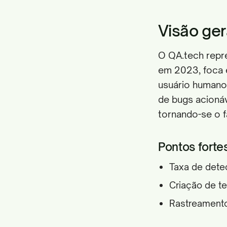
Visão ger
O QA.tech repre
em 2023, foca
usuário humano 
de bugs acionáv
tornando-se o f
Pontos fortes
Taxa de dete
Criação de te
Rastreamento