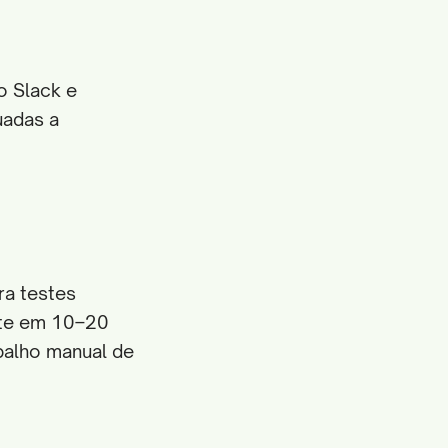
o Slack e
uadas a
ra testes
ste em 10–20
balho manual de