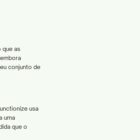
o que as
, embora
seu conjunto de
unctionize usa
ga uma
dida que o