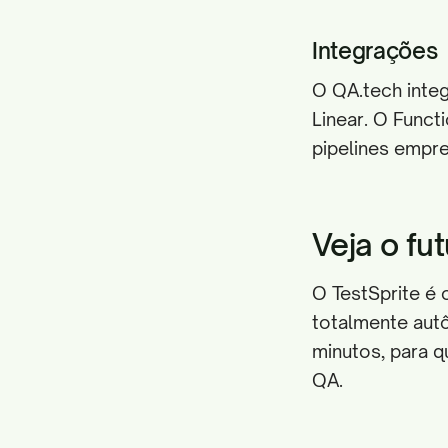
Integrações
O QA.tech inte
Linear. O Funct
pipelines empre
Veja o fu
O TestSprite é 
totalmente aut
minutos, para 
QA.