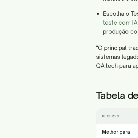
Escolha o Te
teste com IA
produção co
"O principal tr
sistemas legad
QA.tech para a
Tabela d
RECURSO
Melhor para