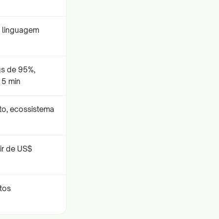
m linguagem
s de 95%,
 5 min
to, ecossistema
tir de US$
tos