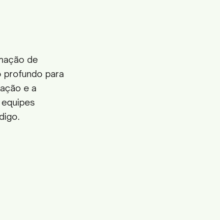
omação de
o profundo para
iação e a
 equipes
digo.