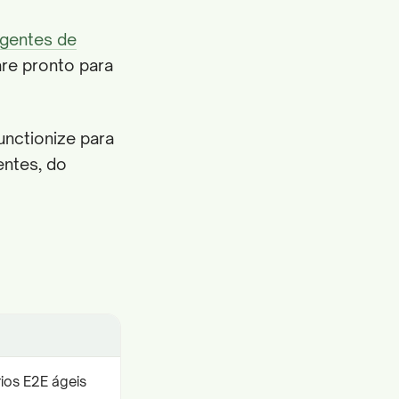
agentes de
re pronto para
unctionize para
ntes, do
rios E2E ágeis