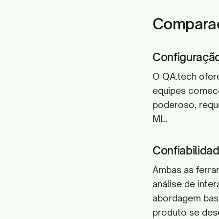
Comparaç
Configuraçã
O QA.tech ofer
equipes comece
poderoso, reque
ML.
Confiabilid
Ambas as ferra
análise de int
abordagem base
produto se des