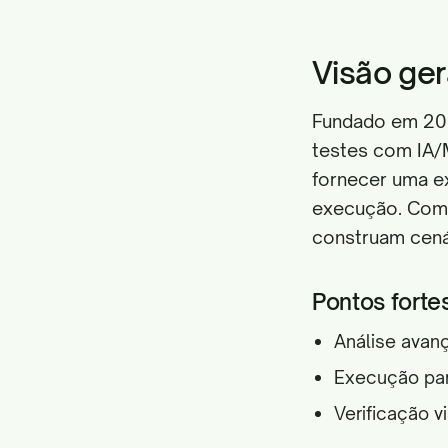
Visão ger
Fundado em 201
testes com IA/M
fornecer uma ex
execução. Com 
construam cená
Pontos fortes
Análise avan
Execução par
Verificação v