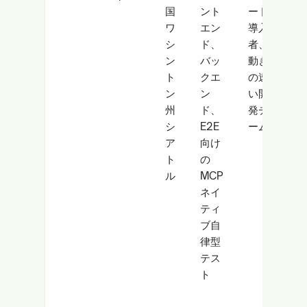
国
ント
ード
内
ワ
エン
導入
で
シ
ド、
者、
AI
ン
バッ
動き
コ
ト
クエ
の速
ー
ン
ン
い開
ド
州
ド、
発チ
生
シ
E2E
ーム
成
ア
向け
→
ト
の
検
ル
MCP
証
ネイ
→
ティ
修
ブ自
正
律型
の
テス
ル
ト
ー
プ