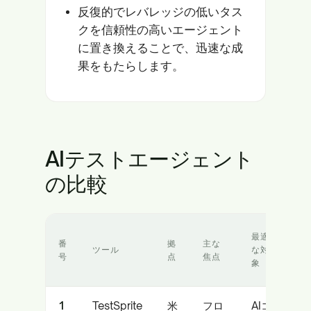
反復的でレバレッジの低いタス
クを信頼性の高いエージェント
に置き換えることで、迅速な成
果をもたらします。
AIテストエージェント
の比較
主
最適
番
拠
主な
な
ツール
な対
号
点
焦点
強
象
み
1
TestSprite
米
フロ
AIコ
ID