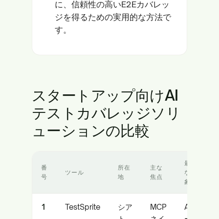
に、信頼性の高いE2Eカバレッ
ジを得るための実用的な方法で
す。
スタートアップ向けAI
テストカバレッジソリ
ューションの比較
最適
番
所在
主な
ツール
な対
号
地
焦点
象
1
TestSprite
シア
MCP
AIコ
ト
ネイ
ード