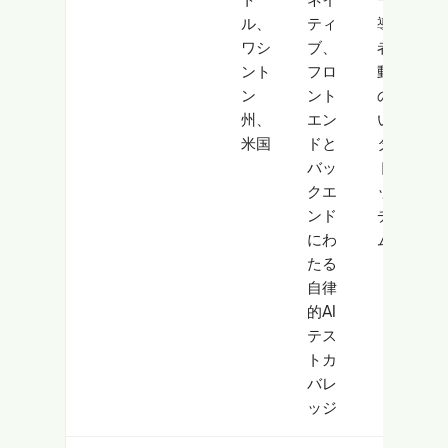
ル、
ティ
導入
ワシ
ブ、
者、
ント
フロ
動き
ン
ント
の速
州、
エン
いス
米国
ドと
ター
バッ
トア
クエ
ップ
ンド
チー
にわ
ム
たる
自律
的AI
テス
トカ
バレ
ッジ