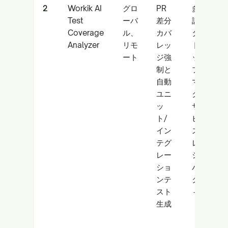
2
Workik AI
グロ
PR
多言
Test
ーバ
差分
語ス
Coverage
ル、
カバ
ター
Analyzer
リモ
レッ
トア
ート
ジ強
ッ
制と
プ、
自動
マイ
ユニ
クロ
ッ
サー
ト/
ビ
イン
ス、
テグ
レガ
レー
シー
ショ
バッ
ンテ
クフ
スト
ィル
生成