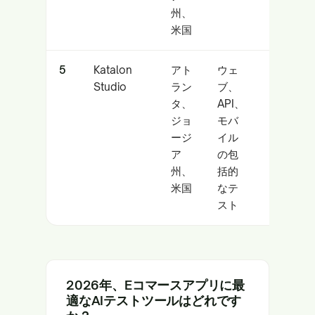
州、
るチ
米国
ーム
5
Katalon
アト
ウェ
オム
Studio
ラン
ブ、
ニチ
タ、
API、
ャネ
ジョ
モバ
ル小
ージ
イル
売業
ア
の包
者
州、
括的
米国
なテ
スト
2026年、Eコマースアプリに最
適なAIテストツールはどれです