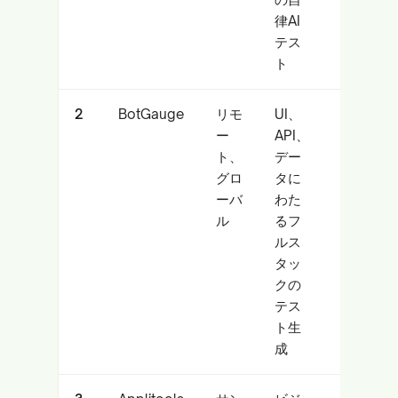
律AI
テス
ト
2
BotGauge
リモ
UI、
大規
ー
API、
模ま
ト、
デー
たは
グロ
タに
デー
ーバ
わた
タ集
ル
るフ
約型
ルス
の小
タッ
売業
クの
者
テス
ト生
成