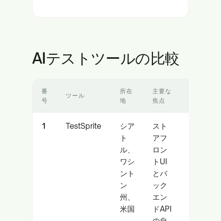
AIテストツールの比較
番
所在
主要な
最適な
ツール
号
地
焦点
対象
1
TestSprite
シア
スト
Eコマ
ト
アフ
ース
ル、
ロン
チー
ワシ
トUI
ム、
ント
とバ
AIコ
ン
ック
ード
州、
エン
採用
米国
ドAPI
者
の自