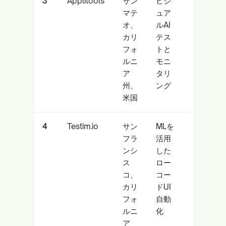
3
Applitools
サン
ビジ
UI/UX
マテ
ュア
およ
オ、
ルAI
びマ
カリ
テス
ーチ
フォ
トと
ャン
ルニ
モニ
ダイ
ア
タリ
ジン
州、
ング
グチ
米国
ーム
4
Testim.io
サン
MLを
迅速
フラ
活用
で安
ンシ
した
定し
ス
ロー
たウ
コ、
コー
ェブ
カリ
ドUI
テス
フォ
自動
トを
ルニ
化
必要
ア
とす