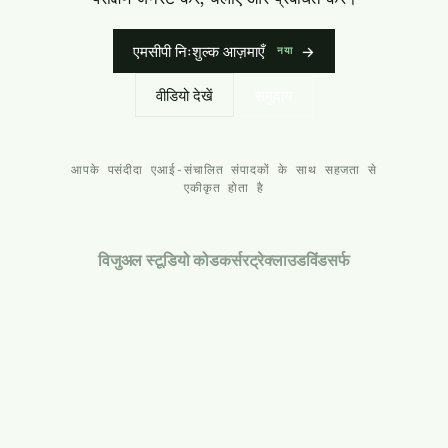
एमसीपी निःशुल्क आज़माएँ
→
नया
वीडियो देखें
समुदाय
आपके पसंदीदा एआई-संचालित संपादकों के साथ सहजता से
एकीकृत होता है
विजुअल स्टूडियो कोड
कर्सर
ट्रे
क्लाउड
विंडसर्फ