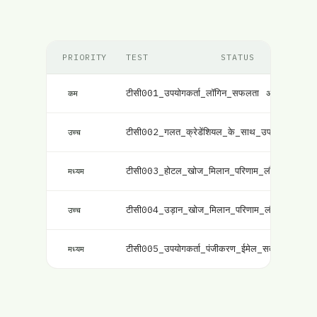
PRIORITY
TEST
STATUS
टीसी001_उपयोगकर्ता_लॉगिन_सफलता
असफल
कम
टीसी002_गलत_क्रेडेंशियल_के_साथ_उपयोगकर्ता_लॉ
उच्च
टीसी003_होटल_खोज_मिलान_परिणाम_लौटाता_है
चेत
मध्यम
टीसी004_उड़ान_खोज_मिलान_परिणाम_लौटाता_है
पास
उच्च
टीसी005_उपयोगकर्ता_पंजीकरण_ईमेल_सत्यापन
पास
मध्यम