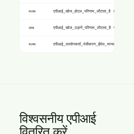
एपीआई_खोज_होटल_परिणाम_लौटाता_है
चेतावनी
मध्यम
एपीआई_खोज_उड़ानें_परिणाम_लौटाता_है
पास
उच्च
एपीआई_उपयोगकर्ता_पंजीकरण_ईमेल_मान्यकरण
पास
मध्यम
विश्वसनीय एपीआई
वितरित करें