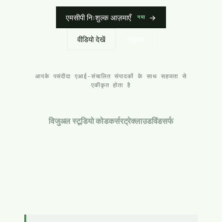
एमसीपी निःशुल्क आज़माएँ
→
नया
वीडियो देखें
समुदाय
आपके पसंदीदा एआई-संचालित संपादकों के साथ सहजता से
एकीकृत होता है
विजुअल स्टूडियो कोड
कर्सर
ट्रे
क्लाउड
विंडसर्फ