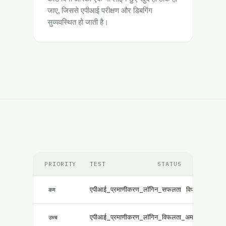
जाए, जिससे एपीआई परीक्षण और डिबगिंग
सुव्यवस्थित हो जाती है।
PRIORITY
TEST
STATUS
एपीआई_प्रमाणीकरण_लॉगिन_सफलता
विफल
कम
एपीआई_प्रमाणीकरण_लॉगिन_विफलता_अमान्य_क्रेडेंशि
उच्च