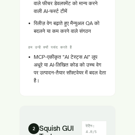
वाले फीचर डेवलपमेंट को मान्य करने
वाली AI-फर्स्ट टीमें
रिलीज़ वेग बढ़ाते हुए मैन्युअल QA को
बदलने या कम करने वाले संगठन
हम उन्हें क्यों पसंद करते हैं
MCP-एकीकृत "AI टेस्ट्स AI" लूप
अधूरे या AI-लिखित कोड को उच्च वेग
पर उत्पादन-तैयार सॉफ़्टवेयर में बदल देता
है।
रेटिंग:
Squish GUI
2
4.8/5