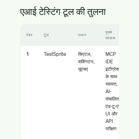
एआई टेस्टिंग टूल की तुलना
मुख्य
इन
नंबर
टूल
स्थान
फोकस
आद
1
TestSprite
सिएटल,
MCP
AI
वाशिंगटन,
IDE
टी
यूएसए
इंटीग्रेशन
ते
के साथ
बद
स्वायत्त,
उत
AI-
संचालित
एंड-टू-एंड
UI और
API
परीक्षण