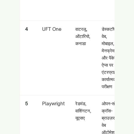
वा
टीम
4
UFT One
वाटरलू,
डेस्कटॉप,
वि
ओंटारियो,
वेब,
वि
कनाडा
मोबाइल,
पै
मेनफ्रेम
पा
और पैकेज्ड
तं
ऐप्स पर
उद
एंटरप्राइज
कार्यात्मक
परीक्षण
5
Playwright
रेडमंड,
ओपन-सोर्स
स्
वाशिंगटन,
क्रॉस-
को
यूएसए
ब्राउज़र
फ्
वेब
बन
ऑटोमेशन
इं