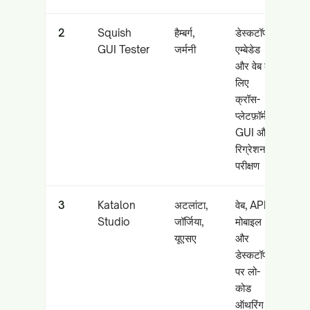
2
Squish
हैम्बर्ग,
डेस्कटॉप/
Qt
GUI Tester
जर्मनी
एम्बेडेड
डे
और वेब के
और
लिए
UI
क्रॉस-
प्लेटफ़ॉर्म
GUI और
रिग्रेशन
परीक्षण
3
Katalon
अटलांटा,
वेब, API,
लो
Studio
जॉर्जिया,
मोबाइल
की
यूएसए
और
सं
डेस्कटॉप
परी
पर लो-
स
कोड
कव
ऑथरिंग
स्