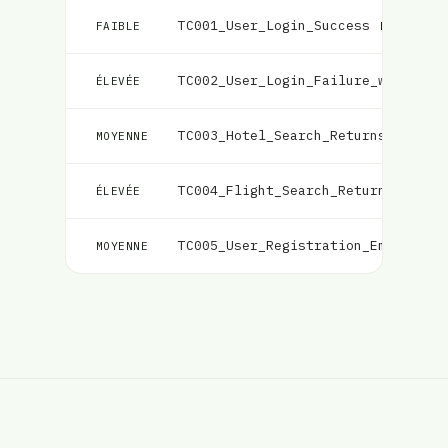
TC001_User_Login_Success
Échec
FAIBLE
TC002_User_Login_Failure_with_Inc
ÉLEVÉE
TC003_Hotel_Search_Returns_Matchi
MOYENNE
TC004_Flight_Search_Returns_Match
ÉLEVÉE
TC005_User_Registration_Email_Val
MOYENNE