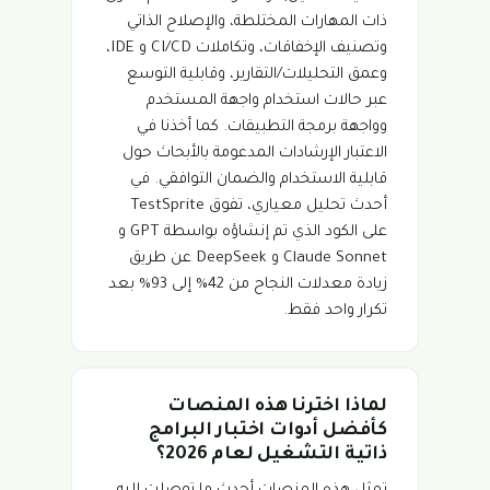
ذات المهارات المختلطة، والإصلاح الذاتي
وتصنيف الإخفاقات، وتكاملات CI/CD و IDE،
وعمق التحليلات/التقارير، وقابلية التوسع
عبر حالات استخدام واجهة المستخدم
وواجهة برمجة التطبيقات. كما أخذنا في
الاعتبار الإرشادات المدعومة بالأبحاث حول
قابلية الاستخدام والضمان التوافقي. في
أحدث تحليل معياري، تفوق TestSprite
على الكود الذي تم إنشاؤه بواسطة GPT و
Claude Sonnet و DeepSeek عن طريق
زيادة معدلات النجاح من 42% إلى 93% بعد
تكرار واحد فقط.
لماذا اخترنا هذه المنصات
كأفضل أدوات اختبار البرامج
ذاتية التشغيل لعام 2026؟