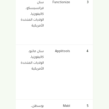
3
Functionize
سان
إنشاء
فرانسيسكو،
اختبارات
كاليفورنيا،
باللغة
الولايات المتحدة
الطبيعي
الأمريكية
وتنفيذ ع
نطاق
سحابي
4
Applitools
سان ماتيو،
ذكاء
كاليفورنيا،
اصطناع
الولايات المتحدة
مرئي
الأمريكية
للكشف
عن
تراجعات
واجهة
المستخ
5
Mabl
بوسطن،
أتمتة اخت