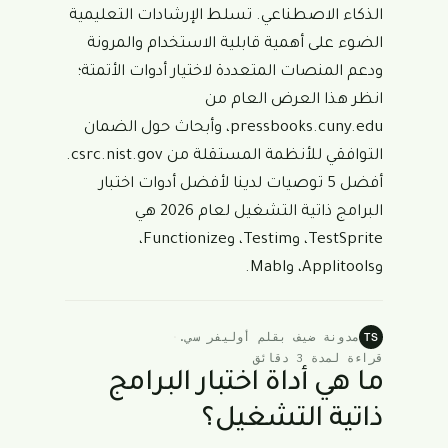
الذكاء الاصطناعي. تسلط الإرشادات التعليمية
الضوء على أهمية قابلية الاستخدام والمرونة
ودعم المنصات المتعددة لاختيار أدوات الأتمتة؛
انظر هذا العرض العام من
pressbooks.cuny.edu
، وأبحاث حول الضمان
التوافقي للأنظمة المستقلة من
csrc.nist.gov
.
أفضل 5 توصيات لدينا لأفضل أدوات اختبار
البرامج ذاتية التشغيل لعام 2026 هي
TestSprite، وTestim، وFunctionize،
وApplitools، وMabl.
مدونة ضيف بقلم أوليفر سي.
·
TS
قراءة لمدة 3 دقائق
ما هي أداة اختبار البرامج
ذاتية التشغيل؟