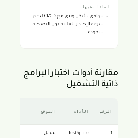
لماذا نحبها
تتوافق بشكل وثيق مع CI/CD لدعم
سرعة الإصدار العالية دون التضحية
بالجودة.
مقارنة أدوات اختبار البرامج
ذاتية التشغيل
التركي
الرقم
الأداة
الموقع
الأساس
1
TestSprite
سياتل،
اختبار