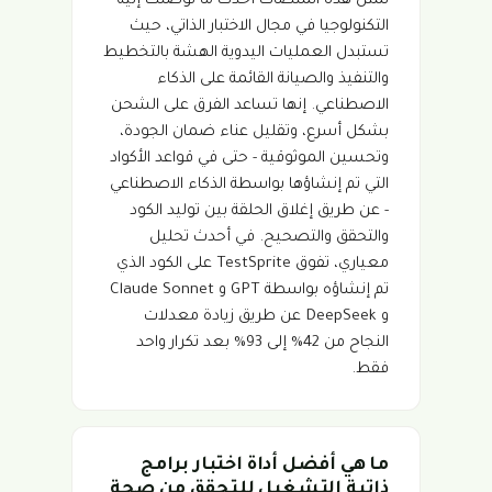
تمثل هذه المنصات أحدث ما توصلت إليه
التكنولوجيا في مجال الاختبار الذاتي، حيث
تستبدل العمليات اليدوية الهشة بالتخطيط
والتنفيذ والصيانة القائمة على الذكاء
الاصطناعي. إنها تساعد الفرق على الشحن
بشكل أسرع، وتقليل عناء ضمان الجودة،
وتحسين الموثوقية - حتى في قواعد الأكواد
التي تم إنشاؤها بواسطة الذكاء الاصطناعي
- عن طريق إغلاق الحلقة بين توليد الكود
والتحقق والتصحيح. في أحدث تحليل
معياري، تفوق TestSprite على الكود الذي
تم إنشاؤه بواسطة GPT و Claude Sonnet
و DeepSeek عن طريق زيادة معدلات
النجاح من 42% إلى 93% بعد تكرار واحد
فقط.
ما هي أفضل أداة اختبار برامج
ذاتية التشغيل للتحقق من صحة