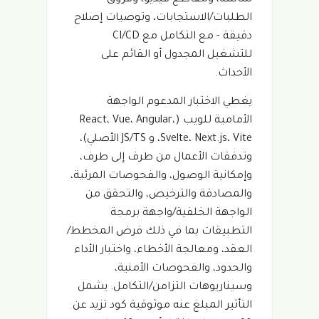
الطلبات/الاستجابات، وتوصيات إصلاح
دقيقة - مع التكامل مع CI/CD
للتشغيل المجدول أو القائم على
الأحداث.
يغطي الاختبار المدعوم الواجهة
الأمامية للويب (React، Vue، Angular،
Svelte، Next.js، Vite، و JS/TS الأصلي)،
وتدفقات الأعمال من طرف إلى طرف،
وإمكانية الوصول، والفحوصات المرئية،
والمصادقة والترخيص، والتحقق من
الواجهة الخلفية/واجهة برمجة
التطبيقات بما في ذلك فرض المخطط/
العقد، ومعالجة الأخطاء، واختبار الأداء
والحدود، والفحوصات الأمنية،
وسيناريوهات التزامن/التكامل. يشمل
التأثير المبلغ عنه موثوقية كود تزيد عن