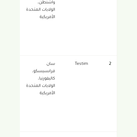
واشنطن،
ذاتي
الولايات المتحدة
التشغي
الأمريكية
مع
تكاملات
IDE
المستند
إلى MCP
2
Testim
سان
أتمتة اخت
فرانسيسكو،
منخفضة
كاليفورنيا،
التعليم
الولايات المتحدة
البرمجية
الأمريكية
مدعومة
بالذكاء
الاصطنا
مع إصلا
ذاتي