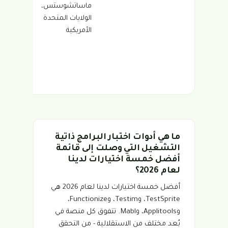
ماساتشوستس،
منخفضة
الولايات المتحدة
التعليم
الأمريكية
البرمجية
تركز على
CI/CD 
مع إصلا
تلقائي
ما هي أدوات اختبار البرامج ذاتية
التشغيل التي وصلت إلى قائمة
أفضل خمسة اختيارات لدينا
لعام 2026؟
أفضل خمسة اختيارات لدينا لعام 2026 هي
TestSprite، وTestim، وFunctionize،
وApplitools، وMabl. تتفوق كل منصة في
بُعد مختلف من الاستقلالية - من التحقق