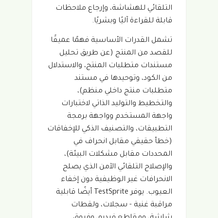
التلقائي للهشاشة، وإرجاع ملاحظات
قابلة للقراءة آليًا وبشريًا.
تشمل القدرات الأساسية فهمًا عميقًا
للقصد من المنتج (عن طريق تحليل
مستندات متطلبات المنتج، والاستدلال
من الكود، وتوحيدها في مستند
متطلبات منتج داخلي منظم)،
والتخطيط والتوليد الذاتي لاختبارات
واجهة المستخدم وواجهة برمجة
التطبيقات، والتصنيف الذكي للإخفاقات
(خطأ حقيقي مقابل انحراف في
المحددات مقابل مشكلات البيئة)،
والإصلاح التلقائي الآمن الذي يصلح
الانحرافات غير الوظيفية دون إخفاء
العيوب. يوفر TestSprite أيضًا قابلية
مراقبة غنية - سجلات، ولقطات
شاشة، ومقاطع فيديو، وفروق