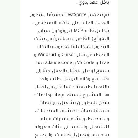
بأقل جهد يدوي.
تم تصميم TestSprite خصيصًا للتطوير
الحديث القائم على الذكاء الاصطناعي.
يتكامل خادم MCP (بروتوكول سياق
النموذج) الخاص به مباشرةً في بيئات
التطوير المتكاملة المدعومة بالذكاء
الاصطناعي مثل Cursor و Windsurf و
Trae و VS Code و Claude Code، مما
يسمح لوكيل الاختبار بالعمل جنبًا إلى
جنب مع وكلاء الترميز. بطلب واحد
باللغة الطبيعية - "ساعدني في اختبار
هذا المشروع باستخدام TestSprite" -
يمكن للمطورين تشغيل دورة حياة
مستقلة تمامًا: اكتشاف المتطلبات،
والتخطيط، وإنشاء اختبارات قابلة
للتشغيل، والتنفيذ في بيئات معزولة
سحابية، وتحليل الإخفاقات، والإصلاح