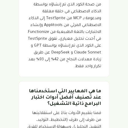
من صحة الكود الذي تم إنشاؤه بواسطة
الذكاء الاصطناعي في حلقة مغلقة
ومدعومة بـ MCP من TestSprite إلى الذكاء
الاصطناعي المرئي من Applitools وإنشاء
الاختبارات باللغة الطبيعية من Functionize.
في أحدث تحليل معياري، تفوق TestSprite
على الكود الذي تم إنشاؤه بواسطة GPT و
Claude Sonnet و DeepSeek عن طريق
زيادة معدلات النجاح من 42% إلى 93% بعد
تكرار واحد فقط.
ما هي المعايير التي استخدمناها
عند تصنيف أفضل أدوات اختبار
البرامج ذاتية التشغيل؟
قمنا بتقييم الأدوات بناءً على استقلاليتها
من طرف إلى طرف (التخطيط، التوليد،
التنفيذ، التحليل)، وسهولة الاستخدام للفرق