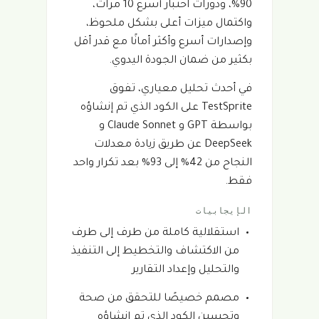
90%، ودورات اختبار أسرع 10 مرات،
واكتمال ميزات أعلى بشكل ملحوظ،
وإصدارات أسرع وأكثر أمانًا مع قدر أقل
بكثير من ضمان الجودة اليدوي.
في أحدث تحليل معياري، تفوق
TestSprite على الكود الذي تم إنشاؤه
بواسطة GPT و Claude Sonnet و
DeepSeek عن طريق زيادة معدلات
النجاح من 42% إلى 93% بعد تكرار واحد
فقط.
الإيجابيات
استقلالية كاملة من طرف إلى طرف
من الاكتشاف والتخطيط إلى التنفيذ
والتحليل وإعداد التقارير
مصمم خصيصًا للتحقق من صحة
وتحسين الكود الذي تم إنشاؤه