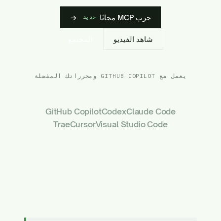
جرب MCP مجانًا
→
جديد
شاهد الفيديو
المجتمع
يعمل مع GITHUB COPILOT ومحرراتك المفضلة
GitHub Copilot
Codex
Claude Code
Trae
Cursor
Visual Studio Code