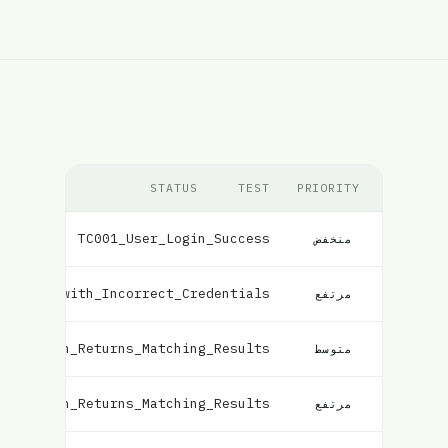
STATUS
TEST
PRIORITY
TC001_User_Login_Success
فشل
منخفض
Failure_with_Incorrect_Credentials
مرتفع
el_Search_Returns_Matching_Results
متوسط
ht_Search_Returns_Matching_Results
مرتفع