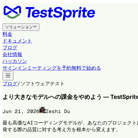
ソリューション
料金
ドキュメント
ブログ
会社情報
ハッカソン
サインイン
ミーティングを予約
無料で始める
ブログ
/
ソフトウェアテスト
より大きなモデルへの課金をやめよう — TestSpr
Jun 21, 2026
Zeshi Du
最も高価なAIコーディングモデルが、あなたのプロジェクト
発する際の品質に対する考え方を根本から変えます。