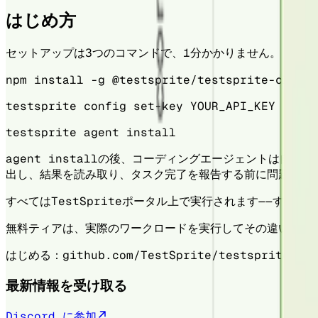
はじめ方
セットアップは3つのコマンドで、1分かかりません。
npm install -g @testsprite/testsprite-cli
testsprite config set-key YOUR_API_KEY
testsprite agent install
agent installの後、コーディングエージェントは自
出し、結果を読み取り、タスク完了を報告する前に問題を修
すべてはTestSpriteポータル上で実行されます——す
無料ティアは、実際のワークロードを実行してその違いを確
はじめる：github.com/TestSprite/testsprite-cli
最新情報を受け取る
Discord に参加