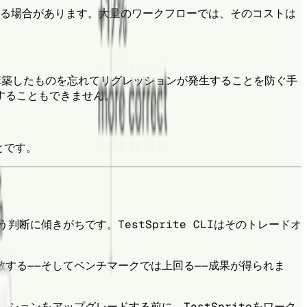
かる場合があります。大量のワークフローでは、そのコストは
構築したものを忘れてリグレッションが発生することを防ぐ手
することもできません。
とです。
に傾きがちです。TestSprite CLIはそのトレードオ
する——そしてベンチマークでは上回る——成果が得られま
ョンをアップグレードする前に、TestSpriteをワーク