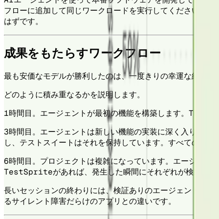
フローに追加して同じワークロードを実行してください。導
はずです。
成果をもたらすワークフロー
最も安価なモデルが勝利したのは、一度きりの幸運な結果で
どのように積み重なるかを説明します。
1時間目。エージェントが最初の機能を構築します。TestS
3時間目。エージェントは新しい機能の実装に深く入り込ん
し、テストスイートはそれを保持しています。すべての変更
6時間目。プロジェクトは複雑になっています。エージェン
TestSpriteがあれば、発生した瞬間にそれぞれが検出
長いセッションの終わりには、検証ありのエージェントと検
るサイレント障害だらけのアプリとの違いです。