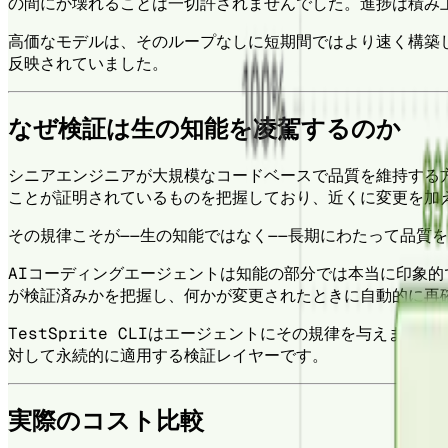
の間にか壊れることは一切許されませんでした。進捗は積み
高価なモデルは、そのループなしに短期間ではより速く構築
反映されていました。
なぜ検証は生の知能を凌駕するのか
シニアエンジニアが大規模なコードベースで品質を維持する
ことが証明されているものを把握しており、近くに変更を加
その規律こそが——生の知能ではなく——長期にわたって品質
AIコーディングエージェントは知能の部分では本当に印象
が検証済みかを把握し、何かが変更されたときに自動的に再
TestSprite CLIはエージェントにその規律を与え
対して永続的に適用する検証レイヤーです。
実際のコスト比較