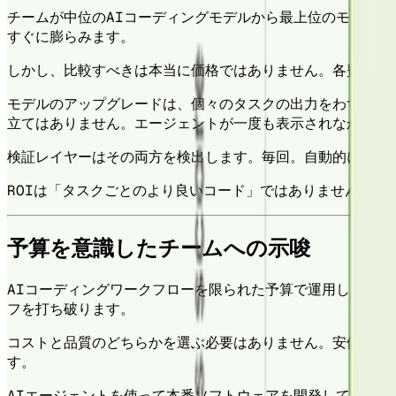
チームが中位のAIコーディングモデルから最上位のモデルに
すぐに膨らみます。
しかし、比較すべきは本当に価格ではありません。各費用が
モデルのアップグレードは、個々のタスクの出力をわずかに
立てはありません。エージェントが一度も表示されなかった
検証レイヤーはその両方を検出します。毎回。自動的に。あ
ROIは「タスクごとのより良いコード」ではありません。「
予算を意識したチームへの示唆
AIコーディングワークフローを限られた予算で運用している場
フを打ち破ります。
コストと品質のどちらかを選ぶ必要はありません。安価なモデ
す。
AIエージェントを使って本番ソフトウェアを開発しているチー